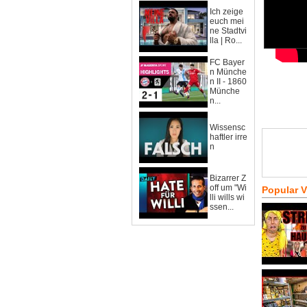
Ich zeige
euch mei
ne Stadtvi
lla | Ro...
FC Bayer
n Münche
n II - 1860
Münche
n...
Wissensc
haftler irre
n
Bizarrer Z
off um "Wi
Popular 
lli wills wi
ssen...