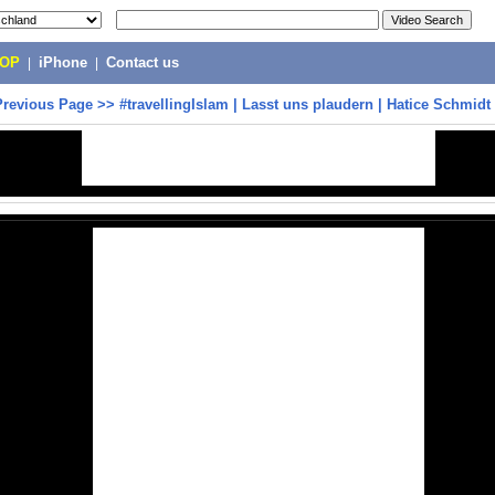
POP
|
iPhone
|
Contact us
Previous Page
>>
#travellingIslam | Lasst uns plaudern | Hatice Schmidt