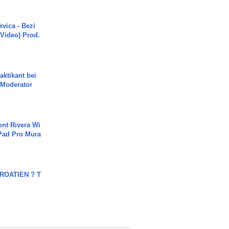
vica - Bezi
 Video) Prod.
aktikant bei
 Moderator
ent Rivera Wi
Pad Pro Mura
OATIEN ? T