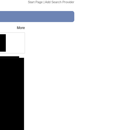
Start Page
|
Add Search Provider
More