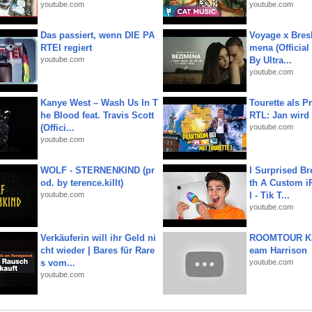
youtube.com
youtube.com
Das passiert, wenn DIE PA
Voyage x Bresk
RTEI regiert
mena (Official
youtube.com
By Ultra...
youtube.com
Kanye West – Wash Us In T
Tourette als Pr
he Blood feat. Travis Scott
RTL: Jan wird
(Offici...
youtube.com
youtube.com
WOLF - STERNENKIND (pr
I Surprised Br
od. by terence.killt)
th A Custom i
youtube.com
l - Tik T...
youtube.com
Verkäuferin will ihr Geld ni
ROOMTOUR KR
cht wieder | Bares für Rare
eam Harrison
s vom...
youtube.com
youtube.com