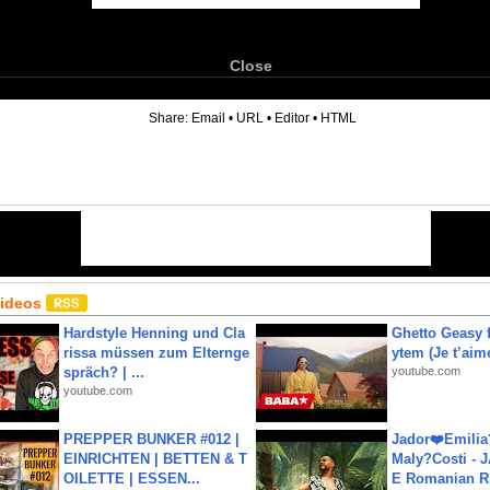
Close
6
Share:
Email
•
URL
•
Editor
•
HTML
Videos
Hardstyle Henning und Cla
Ghetto Geasy f
rissa müssen zum Elternge
ytem (Je t’aim
spräch? | ...
youtube.com
youtube.com
PREPPER BUNKER #012 |
Jador❤️Emili
EINRICHTEN | BETTEN & T
Maly?Costi - 
OILETTE | ESSEN...
E Romanian R.