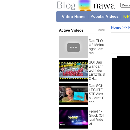
Video Home
|
Popular Videos
|
K-
Home
>>
Active Videos
More
Das TLO
U2 Meinu
ngsdilem
ma
SO! Das
war dann
wohl der
LETZTE S
CH...
Das SCH
LECHTE
STE Alex
a Gerät: E
cho ...
Fero47 -
Glück (Off
icial Vide
o)