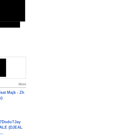
More
eat Majk - Zh
e)
a?Dodo?Jay
JALE (DJEAL
..