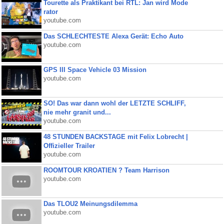
Tourette als Praktikant bei RTL: Jan wird Mode
rator
youtube.com
Das SCHLECHTESTE Alexa Gerät: Echo Auto
youtube.com
GPS III Space Vehicle 03 Mission
youtube.com
SO! Das war dann wohl der LETZTE SCHLIFF,
nie mehr granit und...
youtube.com
48 STUNDEN BACKSTAGE mit Felix Lobrecht |
Offizieller Trailer
youtube.com
ROOMTOUR KROATIEN ? Team Harrison
youtube.com
Das TLOU2 Meinungsdilemma
youtube.com