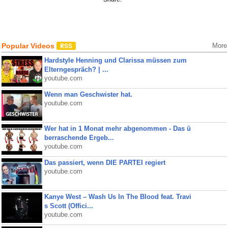
Popular Videos
More
Hardstyle Henning und Clarissa müssen zum
Elterngespräch? | ...
youtube.com
Wenn man Geschwister hat.
youtube.com
Wer hat in 1 Monat mehr abgenommen - Das ü
berraschende Ergeb...
youtube.com
Das passiert, wenn DIE PARTEI regiert
youtube.com
Kanye West – Wash Us In The Blood feat. Travi
s Scott (Offici...
youtube.com