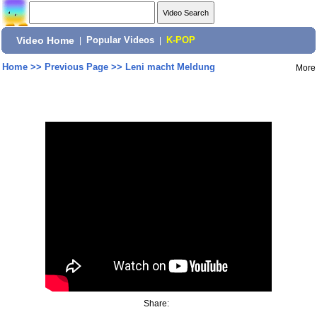
Video Home
|
Popular Videos
|
K-POP
Home
>>
Previous Page
>>
Leni macht Meldung
More
Share: