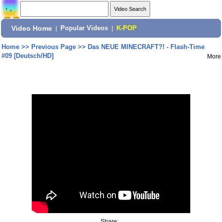
Video Home
|
Popular Videos
|
K-POP
Home
>>
Previous Page
>>
Das NEUE MINECRAFT?! - Flash-Time
#09 [Deutsch/HD]
More
Share: