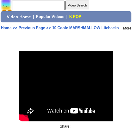
Video Home
|
Popular Videos
|
K-POP
Home
>>
Previous Page
>>
10 Coole MARSHMALLOW Lifehacks
More
Share: