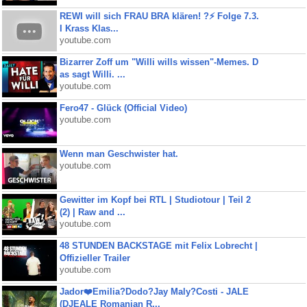
REWI will sich FRAU BRA klären! ?⚡️ Folge 7.3.
I Krass Klas...
youtube.com
Bizarrer Zoff um "Willi wills wissen"-Memes. D
as sagt Willi. ...
youtube.com
Fero47 - Glück (Official Video)
youtube.com
Wenn man Geschwister hat.
youtube.com
Gewitter im Kopf bei RTL | Studiotour | Teil 2
(2) | Raw and ...
youtube.com
48 STUNDEN BACKSTAGE mit Felix Lobrecht |
Offizieller Trailer
youtube.com
Jador❤️Emilia?Dodo?Jay Maly?Costi - JALE
(DJEALE Romanian R...