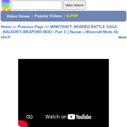
Video Home
|
Popular Videos
|
K-POP
Home
>>
Previous Page
>>
MINECRAFT: MODDED BATTLE SAGA
- BALKON'S WEAPONS MOD • Part 1! | Nunan » Minecraft Mods De
utsch
More