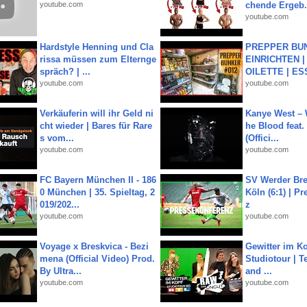
youtube.com
chende Ergeb.
youtube.com
Hardstyle Henning und Cla
PREPPER BUN
rissa müssen zum Elternge
EINRICHTEN |
spräch? | ...
OILETTE | ES
youtube.com
youtube.com
Verkäuferin will ihr Geld ni
Kanye West – 
cht wieder | Bares für Rare
he Blood feat.
s vom...
(Offici...
youtube.com
youtube.com
FC Bayern München II - 186
SV Werder Bre
0 München | 35. Spieltag, 2
Köln (6:1) | P
019/202...
z
youtube.com
youtube.com
Voyage x Breskvica - Bezi
Gewitter im Ko
mena (Official Video) Prod.
Studiotour | Te
By Ultra...
and ...
youtube.com
youtube.com