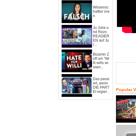
Wissensc
haftler irre
n
Ju Julia u
nd Rezo
REAGIER
EN auf Ju
l...
Bizarrer Z
off um "Wi
lli wills wi
ssen...
Das passi
ert, wenn
DIE PART
Popular 
EI regier...