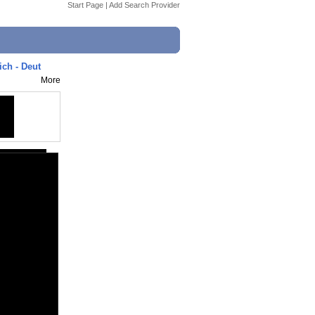
Start Page
|
Add Search Provider
ich - Deut
More