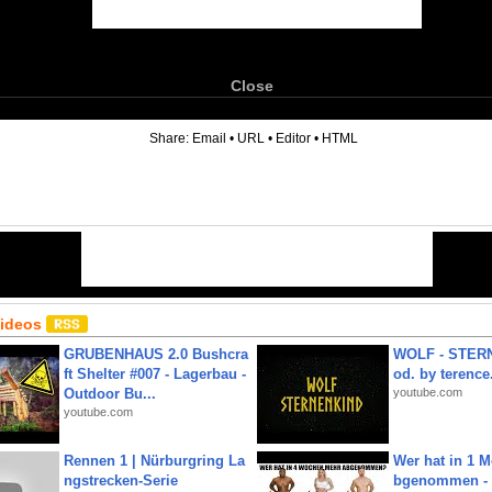
Close
6
Share:
Email
•
URL
•
Editor
•
HTML
Videos
GRUBENHAUS 2.0 Bushcra
WOLF - STERN
ft Shelter #007 - Lagerbau -
od. by terence.
Outdoor Bu...
youtube.com
youtube.com
Rennen 1 | Nürburgring La
Wer hat in 1 
ngstrecken-Serie
bgenommen - 