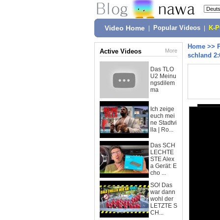
Video Home
|
Popular Videos
|
K-
Home
>>
Active Videos
More
schland 2:
Das TLO
U2 Meinu
ngsdilem
ma
Ich zeige
euch mei
ne Stadtvi
lla | Ro...
Das SCH
LECHTE
STE Alex
a Gerät: E
cho ...
SO! Das
war dann
wohl der
LETZTE S
CH...