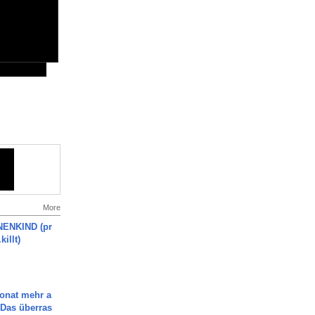
More
ENKIND (pr
killt)
Monat mehr a
Das überras