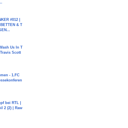
..
KER #012 |
 BETTEN & T
SEN...
Wash Us In T
 Travis Scott
men - 1.FC
ressekonferen
pf bei RTL |
il 2 (2) | Raw