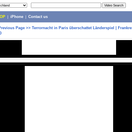
POP
|
iPhone
|
Contact us
Previous Page
>>
Terrornacht in Paris überschattet Länderspiel | Frankre
0