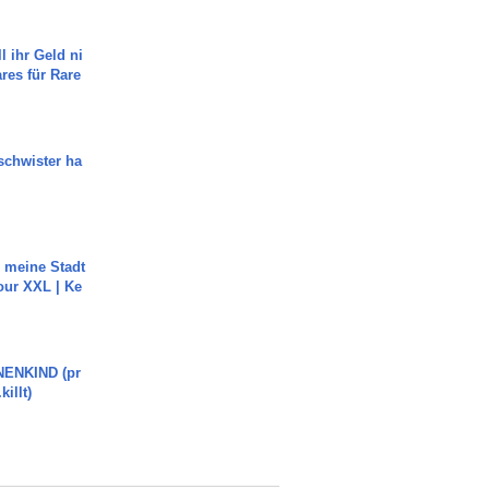
l ihr Geld ni
ares für Rare
chwister ha
h meine Stadt
our XXL | Ke
ENKIND (pr
killt)