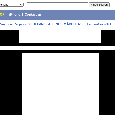
POP
|
iPhone
|
Contact us
Previous Page
>>
GEHEIMNISSE EINES MÄDCHENS! | LaurenCocoXO