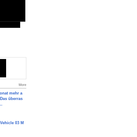
More
Monat mehr a
Das überras
..
 Vehicle 03 M