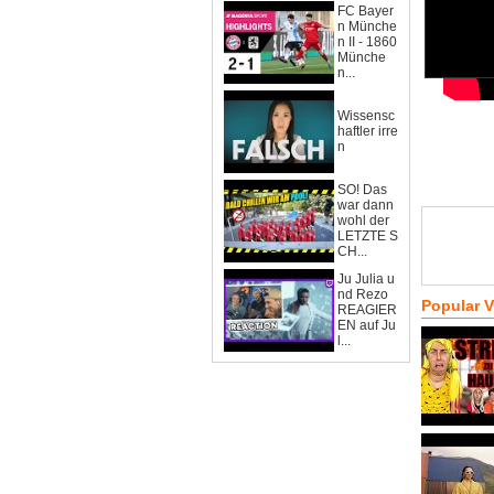
FC Bayer
n Münche
n II - 1860
Münche
n...
Wissensc
haftler irre
n
SO! Das
war dann
wohl der
LETZTE S
CH...
Ju Julia u
nd Rezo
Popular 
REAGIER
EN auf Ju
l...