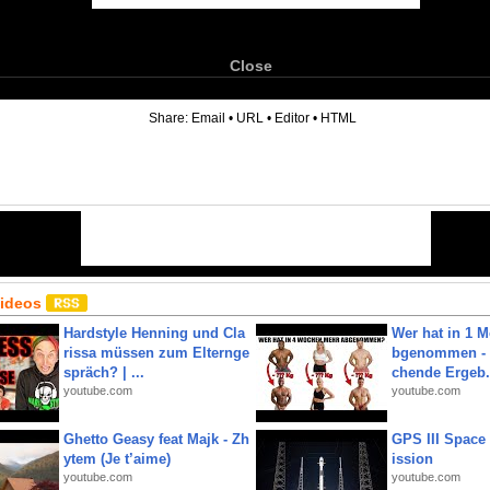
Close
6
Share:
Email
•
URL
•
Editor
•
HTML
Videos
Hardstyle Henning und Cla
Wer hat in 1 
rissa müssen zum Elternge
bgenommen - 
spräch? | ...
chende Ergeb.
youtube.com
youtube.com
Ghetto Geasy feat Majk - Zh
GPS III Space
ytem (Je t’aime)
ission
youtube.com
youtube.com