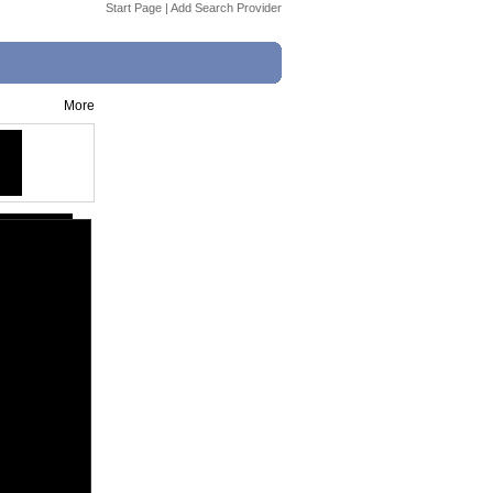
Start Page
|
Add Search Provider
More