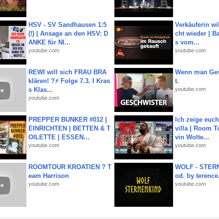
HSV - SV Sandhausen 1:5
Verkäuferin wil
(!) | Ansage an den HSV: D
cht wieder | B
ANKE für NI...
s vom...
youtube.com
youtube.com
REWI will sich FRAU BRA
Wenn man Ges
klären! ?⚡️ Folge 7.3. I Kras
t.
s Klas...
youtube.com
youtube.com
PREPPER BUNKER #012 |
Ich zeige euc
EINRICHTEN | BETTEN & T
villa | Room T
OILETTE | ESSEN...
vin Wolte...
youtube.com
youtube.com
ROOMTOUR KROATIEN ? T
WOLF - STERN
eam Harrison
od. by terence.
youtube.com
youtube.com