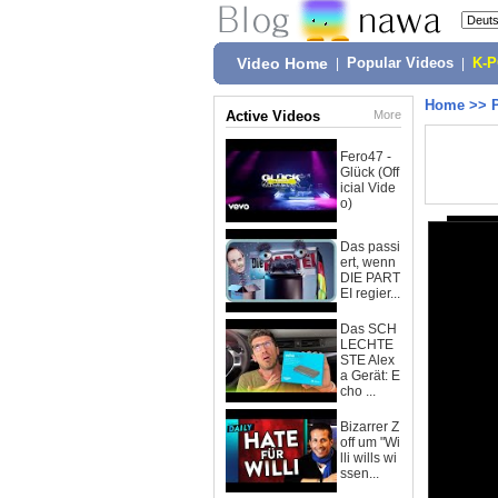
Video Home
|
Popular Videos
|
K-
Home
>>
Active Videos
More
Fero47 -
Glück (Off
icial Vide
o)
Das passi
ert, wenn
DIE PART
EI regier...
Das SCH
LECHTE
STE Alex
a Gerät: E
cho ...
Bizarrer Z
off um "Wi
lli wills wi
ssen...