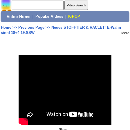
Video Home
|
Popular Videos
|
K-POP
Home
>>
Previous Page
>>
Neues STOFFTIER & RACLETTE-Wahn
sinn! 18+4 19.SSW
More
Share: