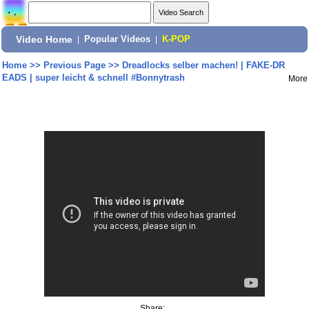
Video Home
|
Popular Videos
|
K-POP
Home
>>
Previous Page
>>
Dreadlocks selber machen! | FAKE-DR
EADS | super leicht & schnell #Bonnytrash
More
Share: