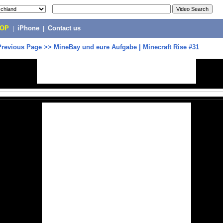
POP
|
iPhone
|
Contact us
Previous Page
>>
MineBay und eure Aufgabe | Minecraft Rise #31