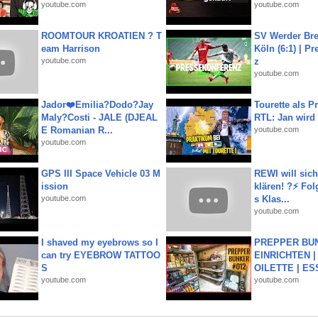
youtube.com
youtube.com
ROOMTOUR KROATIEN ? T
SV Werder Bre
eam Harrison
Köln (6:1) | P
youtube.com
z
youtube.com
Jador❤️Emilia?Dodo?Jay
Tourette als Pr
Maly?Costi - JALE (DJEAL
RTL: Jan wird
E Romanian R...
youtube.com
youtube.com
GPS III Space Vehicle 03 M
REWI will si
ission
klären! ?⚡️ Fol
youtube.com
s Klas...
youtube.com
I shaved my eyebrows so I
PREPPER BUN
can try EYEBROW TATTOO
EINRICHTEN |
S
OILETTE | ES
youtube.com
youtube.com