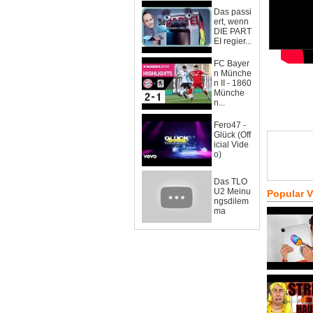
Das passi
ert, wenn
DIE PART
EI regier...
FC Bayer
n Münche
n II - 1860
Münche
n...
Fero47 -
Glück (Off
icial Vide
o)
Das TLO
U2 Meinu
Popular 
ngsdilem
ma