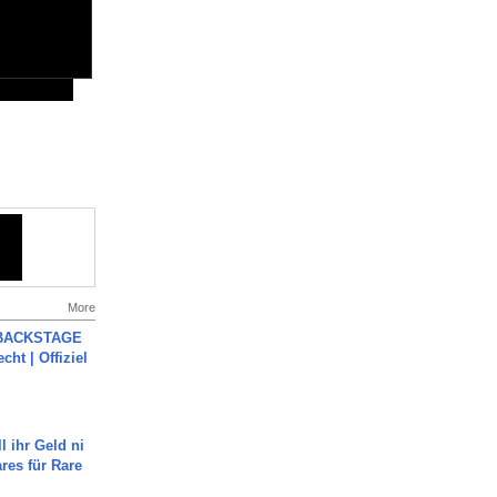
More
 BACKSTAGE
cht | Offiziel
l ihr Geld ni
ares für Rare