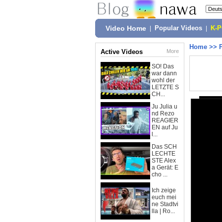
Video Home
|
Popular Videos
|
K-
Home
>>
Active Videos
More
SO! Das
war dann
wohl der
LETZTE S
CH...
Ju Julia u
nd Rezo
REAGIER
EN auf Ju
l...
Das SCH
LECHTE
STE Alex
a Gerät: E
cho ...
Ich zeige
euch mei
ne Stadtvi
lla | Ro...