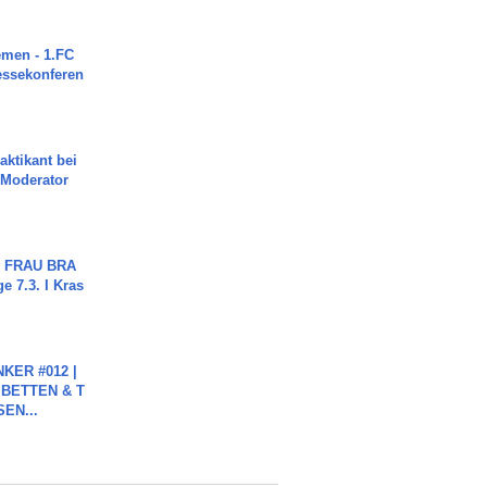
men - 1.FC
ressekonferen
aktikant bei
 Moderator
ch FRAU BRA
ge 7.3. I Kras
KER #012 |
 BETTEN & T
SEN...