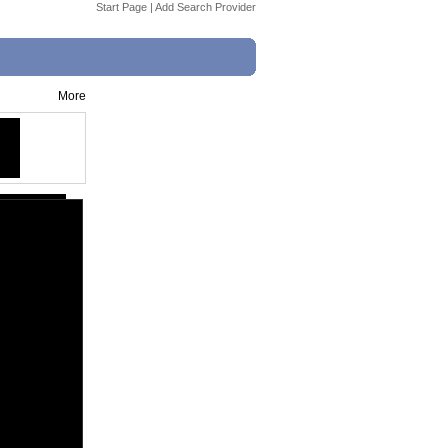
Start Page
|
Add Search Provider
More