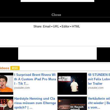
Close
6
Share:
Email
•
URL
•
Editor
•
HTML
Videos
I Surprised Brent Rivera Wi
48 STUNDEN
th A Custom iPad Pro Mura
mit Felix Lobre
l - Tik T...
ler Trailer
youtube.com
youtube.com
Hardstyle Henning und Cla
Verkäuferin wil
rissa müssen zum Elternge
cht wieder | B
spräch? | ...
s vom...