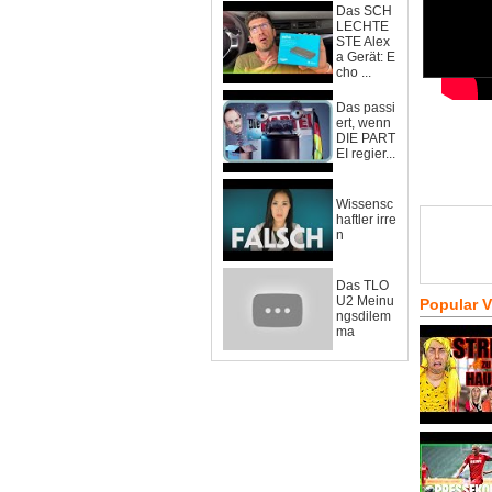
Das SCH
LECHTE
STE Alex
a Gerät: E
cho ...
Das passi
ert, wenn
DIE PART
EI regier...
Wissensc
haftler irre
n
Das TLO
U2 Meinu
Popular 
ngsdilem
ma