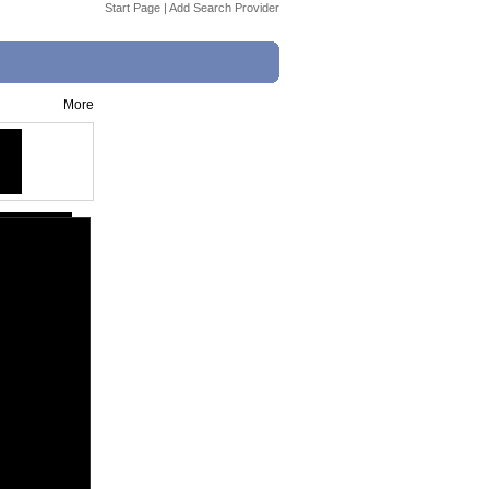
Start Page
|
Add Search Provider
More