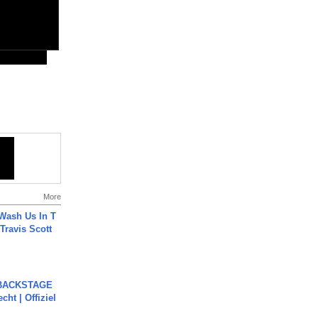
More
Wash Us In T
 Travis Scott
 BACKSTAGE
cht | Offiziel