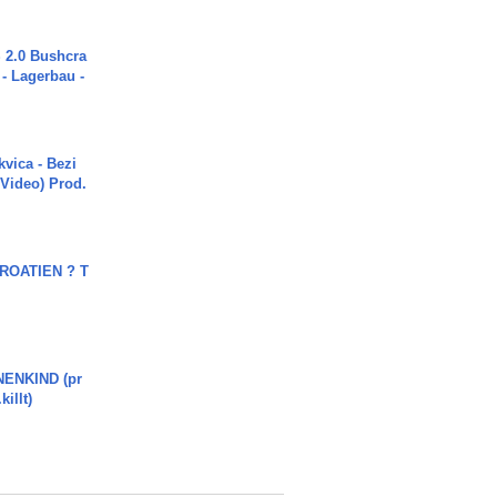
2.0 Bushcra
 - Lagerbau -
vica - Bezi
 Video) Prod.
OATIEN ? T
ENKIND (pr
killt)