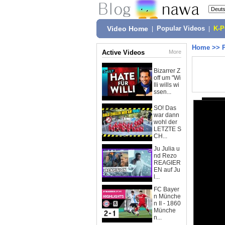
Video Home
|
Popular Videos
|
K-
Home
>>
Active Videos
More
Bizarrer Z
off um "Wi
lli wills wi
ssen...
SO! Das
war dann
wohl der
LETZTE S
CH...
Ju Julia u
nd Rezo
REAGIER
EN auf Ju
l...
FC Bayer
n Münche
n II - 1860
Münche
n...