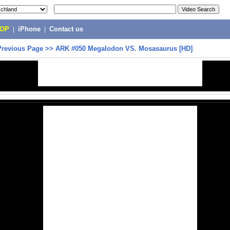
POP
|
iPhone
|
Contact us
Previous Page
>>
ARK #050 Megalodon VS. Mosasaurus [HD]