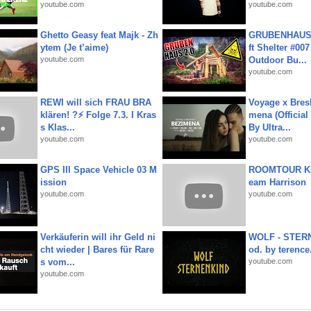
youtube.com
youtube.com
Ghetto Geasy feat Majk - Zh
GRUBENHAUS 
ytem (Je t’aime)
ft Shelter #007
youtube.com
Outdoor Bu...
youtube.com
REWI will sich FRAU BRA
Voyage x Bresk
klären! ?⚡️ Folge 7.3. I Kras
mena (Official
s Klas...
By Ultra...
youtube.com
youtube.com
GPS III Space Vehicle 03 M
ROOMTOUR KR
ission
eam Harrison
youtube.com
youtube.com
Verkäuferin will ihr Geld ni
WOLF - STERN
cht wieder | Bares für Rare
od. by terence.
s vom...
youtube.com
youtube.com