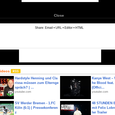
Close
6
Share:
Email
•
URL
•
Editor
•
HTML
Videos
Hardstyle Henning und Cla
Kanye West – 
rissa müssen zum Elternge
he Blood feat.
spräch? | ...
(Offici...
youtube.com
youtube.com
SV Werder Bremen - 1.FC
48 STUNDEN
Köln (6:1) | Pressekonferen
mit Felix Lobre
z
ler Trailer