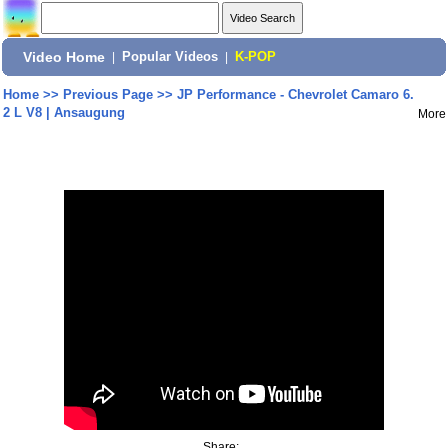
Video Home
|
Popular Videos
|
K-POP
Home
>>
Previous Page
>>
JP Performance - Chevrolet Camaro 6.
2 L V8 | Ansaugung
More
Share: