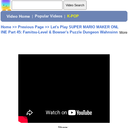
Video Home
|
Popular Videos
|
K-POP
Home
>>
Previous Page
>>
Let's Play SUPER MARIO MAKER ONL
INE Part 45: Famitsu-Level & Bowser's Puzzle Dungeon Wahnsinn
More
Share: