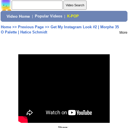
Video Home
|
Popular Videos
|
K-POP
Home
>>
Previous Page
>>
Get My Instagram Look #2 | Morphe 35
O Palette | Hatice Schmidt
More
Share: