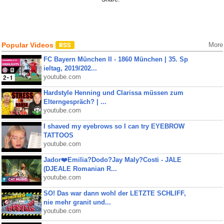
Popular Videos
More
FC Bayern München II - 1860 München | 35. Sp
ieltag, 2019/202...
youtube.com
Hardstyle Henning und Clarissa müssen zum
Elterngespräch? | ...
youtube.com
I shaved my eyebrows so I can try EYEBROW
TATTOOS
youtube.com
Jador❤️Emilia?Dodo?Jay Maly?Costi - JALE
(DJEALE Romanian R...
youtube.com
SO! Das war dann wohl der LETZTE SCHLIFF,
nie mehr granit und...
youtube.com