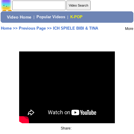
Video Home
|
Popular Videos
|
K-POP
Home
>>
Previous Page
>>
ICH SPIELE BIBI & TINA
More
Share: