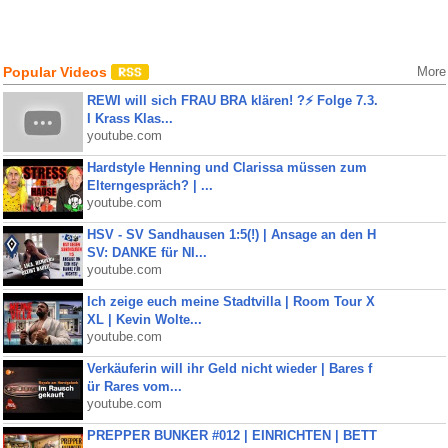
Popular Videos
More
REWI will sich FRAU BRA klären! ?⚡️ Folge 7.3.
I Krass Klas...
youtube.com
Hardstyle Henning und Clarissa müssen zum
Elterngespräch? | ...
youtube.com
HSV - SV Sandhausen 1:5(!) | Ansage an den H
SV: DANKE für NI...
youtube.com
Ich zeige euch meine Stadtvilla | Room Tour X
XL | Kevin Wolte...
youtube.com
Verkäuferin will ihr Geld nicht wieder | Bares f
ür Rares vom...
youtube.com
PREPPER BUNKER #012 | EINRICHTEN | BETT