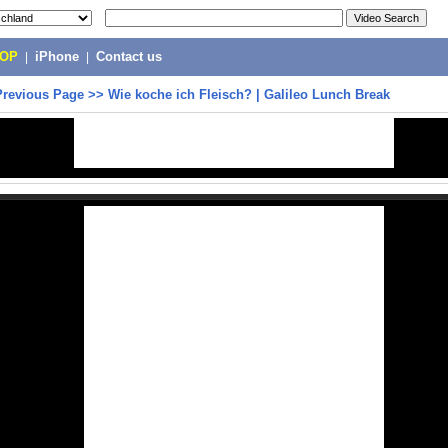
POP
|
iPhone
|
Contact us
Previous Page
>>
Wie koche ich Fleisch? | Galileo Lunch Break