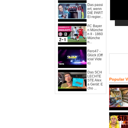
Das passi
ert, wenn
DIE PART
EI regier...
FC Bayer
n Münche
n II - 1860
Münche
n...
Fero47 -
Glück (Off
icial Vide
o)
Das SCH
LECHTE
Popular 
STE Alex
a Gerät: E
cho ...