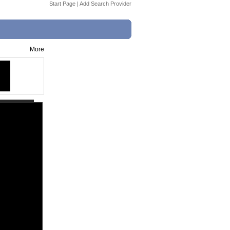
Start Page
|
Add Search Provider
More