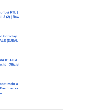
pf bei RTL |
il 2 (2) | Raw
a?Dodo?Jay
JALE (DJEAL
..
 BACKSTAGE
cht | Offiziel
Monat mehr a
Das überras
..