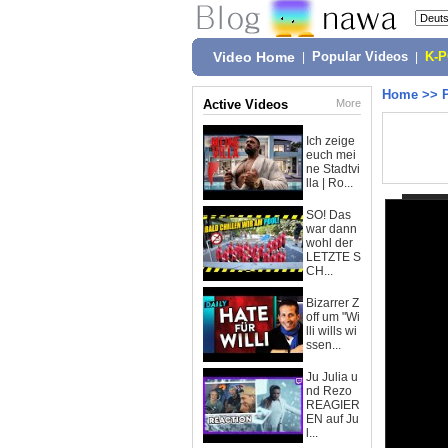
Video Home
|
Popular Videos
|
K-
Home
>>
Active Videos
More
Ich zeige
euch mei
ne Stadtvi
lla | Ro...
SO! Das
war dann
wohl der
LETZTE S
CH...
Bizarrer Z
off um "Wi
lli wills wi
ssen...
Ju Julia u
nd Rezo
REAGIER
EN auf Ju
l...