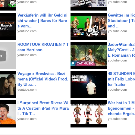
youtube.com
youtube.com
Verkäuferin will ihr Geld ni
Gewitter im Ko
cht wieder | Bares für Rare
Studiotour | Te
s vom...
and ...
youtube.com
youtube.com
ROOMTOUR KROATIEN ? T
Jador❤️Emili
eam Harrison
Maly?Costi - 
youtube.com
E Romanian R.
youtube.com
Voyage x Breskvica - Bezi
48 STUNDEN
mena (Official Video) Prod.
mit Felix Lobre
By Ultra...
ler Trailer
youtube.com
youtube.com
I Surprised Brent Rivera Wi
Wer hat in 1 
th A Custom iPad Pro Mura
bgenommen - 
l - Tik T...
chende Ergeb.
youtube.com
youtube.com