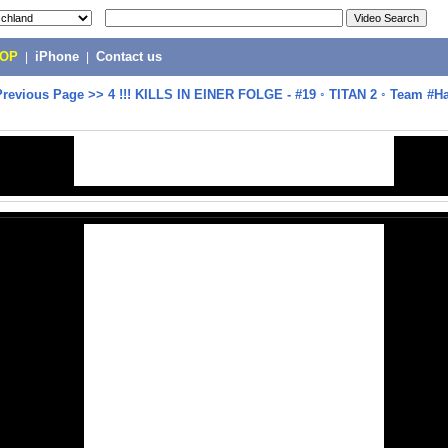
POP
|
iPhone
|
Contact us
Previous Page
>>
4 !!! KILLS IN EINER FOLGE - #19 ◦ TITAN 2 ◦ Team #H