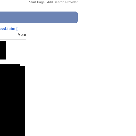
Start Page
|
Add Search Provider
assLiebe [
More