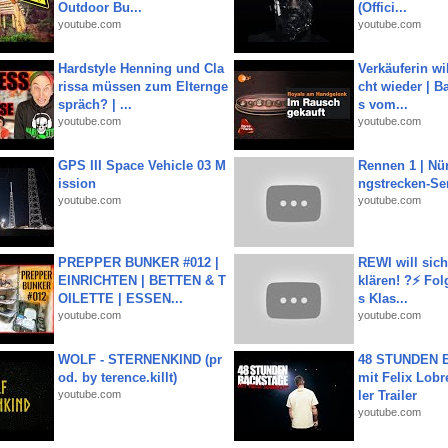
Outdoor Bu...
(Offici...
youtube.com
youtube.com
Hardstyle Henning und Cla
Verkäuferin wil
rissa müssen zum Elternge
cht wieder | B
spräch? | ...
s vom...
youtube.com
youtube.com
GPS III Space Vehicle 03 M
Rennen 1 | Nü
ission
ngstrecken-Se
youtube.com
youtube.com
PREPPER BUNKER #012 |
REWI will si
EINRICHTEN | BETTEN & T
klären! ?⚡️ Fol
OILETTE | ESSEN...
s Klas...
youtube.com
youtube.com
WOLF - STERNENKIND (pr
48 STUNDEN
od. by terence.killt)
mit Felix Lobre
youtube.com
ler Trailer
youtube.com