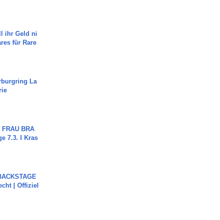
l ihr Geld ni
ares für Rare
rburgring La
rie
ch FRAU BRA
ge 7.3. I Kras
 BACKSTAGE
cht | Offiziel