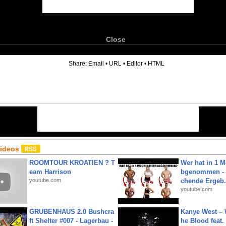
Close
6
Share:
Email
•
URL
•
Editor
•
HTML
Videos
ROOMTOUR KROATIEN ? T
Wer hat in 1 
eam Harrison
bgenommen - 
youtube.com
chende Ergeb.
youtube.com
GRUBENHAUS 2.0 Bushcra
Kanye West – 
ft Shelter #007 - Lagerbau -
he Blood feat.