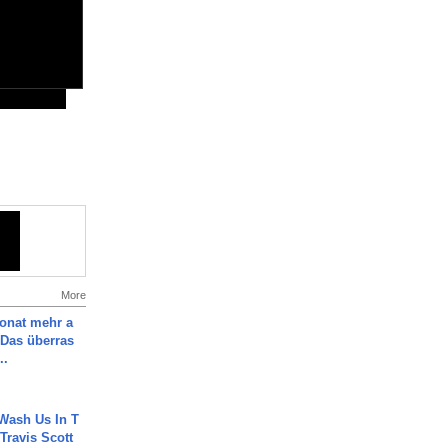
More
Monat mehr a
Das überras
..
Wash Us In T
 Travis Scott