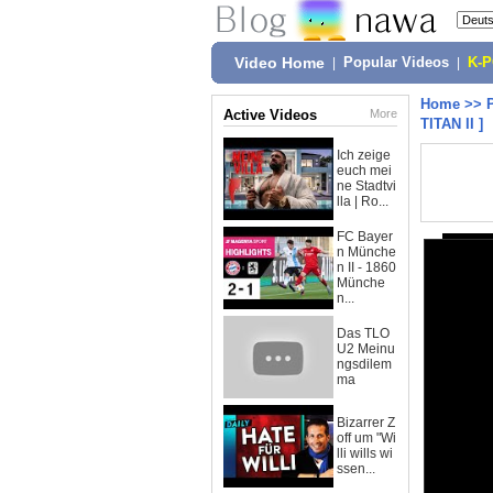
Video Home
|
Popular Videos
|
K-
Home
>>
Active Videos
More
TITAN II ]
Ich zeige
euch mei
ne Stadtvi
lla | Ro...
FC Bayer
n Münche
n II - 1860
Münche
n...
Das TLO
U2 Meinu
ngsdilem
ma
Bizarrer Z
off um "Wi
lli wills wi
ssen...