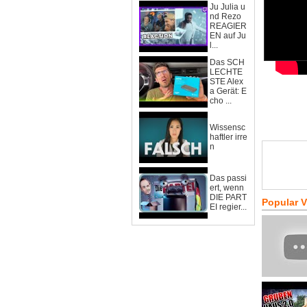
Ju Julia u
nd Rezo
REAGIER
EN auf Ju
l...
Das SCH
LECHTE
STE Alex
a Gerät: E
cho ...
Wissensc
haftler irre
n
Das passi
ert, wenn
DIE PART
Popular 
EI regier...