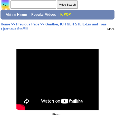
Video Home
|
Popular Videos
|
K-POP
Home
>>
Previous Page
>>
Günther, ICH GEH STEIL-Eis und Toas
t jetzt aus Stoff!!!
More
Share: