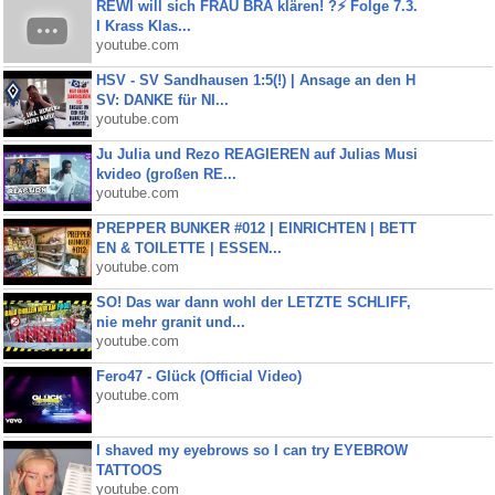
REWI will sich FRAU BRA klären! ?⚡️ Folge 7.3.
I Krass Klas...
youtube.com
HSV - SV Sandhausen 1:5(!) | Ansage an den H
SV: DANKE für NI...
youtube.com
Ju Julia und Rezo REAGIEREN auf Julias Musi
kvideo (großen RE...
youtube.com
PREPPER BUNKER #012 | EINRICHTEN | BETT
EN & TOILETTE | ESSEN...
youtube.com
SO! Das war dann wohl der LETZTE SCHLIFF,
nie mehr granit und...
youtube.com
Fero47 - Glück (Official Video)
youtube.com
I shaved my eyebrows so I can try EYEBROW
TATTOOS
youtube.com