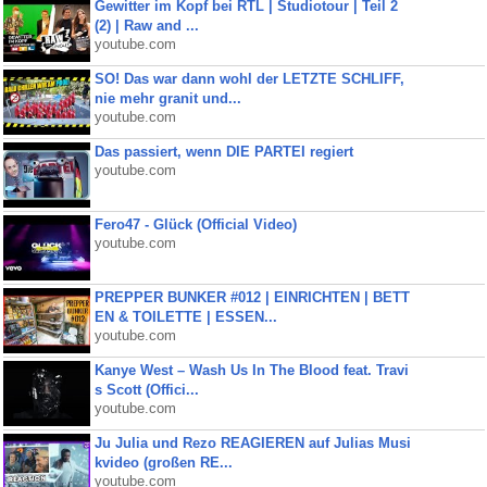
Gewitter im Kopf bei RTL | Studiotour | Teil 2
(2) | Raw and ...
youtube.com
SO! Das war dann wohl der LETZTE SCHLIFF,
nie mehr granit und...
youtube.com
Das passiert, wenn DIE PARTEI regiert
youtube.com
Fero47 - Glück (Official Video)
youtube.com
PREPPER BUNKER #012 | EINRICHTEN | BETT
EN & TOILETTE | ESSEN...
youtube.com
Kanye West – Wash Us In The Blood feat. Travi
s Scott (Offici...
youtube.com
Ju Julia und Rezo REAGIEREN auf Julias Musi
kvideo (großen RE...
youtube.com