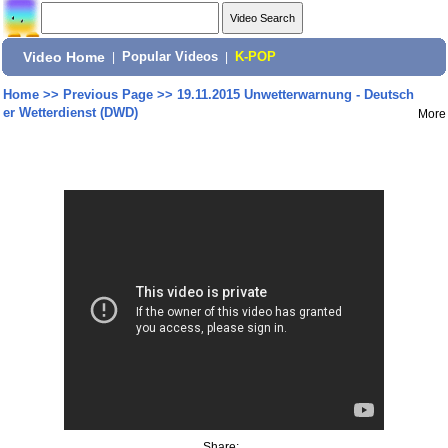
Video Home
|
Popular Videos
|
K-POP
Home
>>
Previous Page
>>
19.11.2015 Unwetterwarnung - Deutsch
er Wetterdienst (DWD)
More
Share: