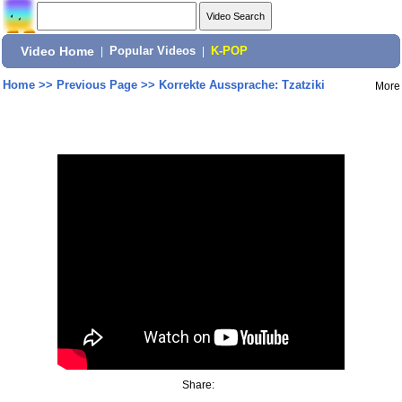
Video Home
|
Popular Videos
|
K-POP
Home
>>
Previous Page
>>
Korrekte Aussprache: Tzatziki
More
Share: