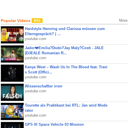
Popular Videos
More
Hardstyle Henning und Clarissa müssen zum
Elterngespräch? | ...
youtube.com
Jador❤️Emilia?Dodo?Jay Maly?Costi - JALE
(DJEALE Romanian R...
youtube.com
Kanye West – Wash Us In The Blood feat. Travi
s Scott (Offici...
youtube.com
Wissenschaftler irren
youtube.com
Tourette als Praktikant bei RTL: Jan wird Mode
rator
youtube.com
GPS III Space Vehicle 03 Mission