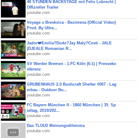
48 STUNDEN BACKSTAGE mit Felix Lobrecht |
Offizieller Trailer
youtube.com
Voyage x Breskvica - Bezimena (Official Video)
Prod. By Ultra...
youtube.com
Jador❤️Emilia?Dodo?Jay Maly?Costi - JALE
(DJEALE Romanian R...
youtube.com
SV Werder Bremen - 1.FC Köln (6:1) | Presseko
nferenz
youtube.com
GRUBENHAUS 2.0 Bushcraft Shelter #007 - Lag
erbau - Outdoor Bu...
youtube.com
FC Bayern München II - 1860 München | 35. Sp
ieltag, 2019/202...
youtube.com
Das TLOU2 Meinungsdilemma
youtube.com