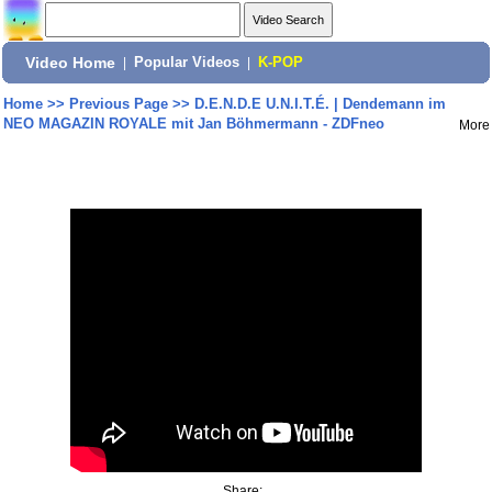
Video Home
|
Popular Videos
|
K-POP
Home
>>
Previous Page
>>
D.E.N.D.E U.N.I.T.É. | Dendemann im
NEO MAGAZIN ROYALE mit Jan Böhmermann - ZDFneo
More
Share: