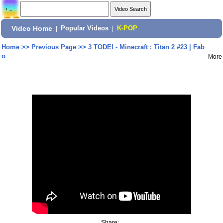
Video Home
|
Popular Videos
|
K-POP
Home
>>
Previous Page
>>
3 TODE! - Minecraft : Titan 2 #23 | Fab
o
More
Share: