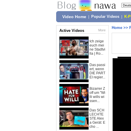
Video Home
|
Popular Videos
|
K-
Home
>>
Active Videos
More
Ich zeige
euch mei
ne Stadtvi
lla | Ro...
Das passi
ert, wenn
DIE PART
EI regier...
Bizarrer Z
off um "Wi
lli wills wi
ssen...
Das SCH
LECHTE
STE Alex
a Gerät: E
cho ...