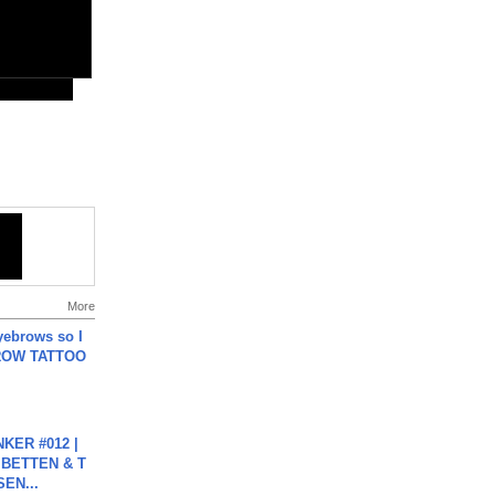
More
yebrows so I
BROW TATTOO
KER #012 |
 BETTEN & T
SEN...