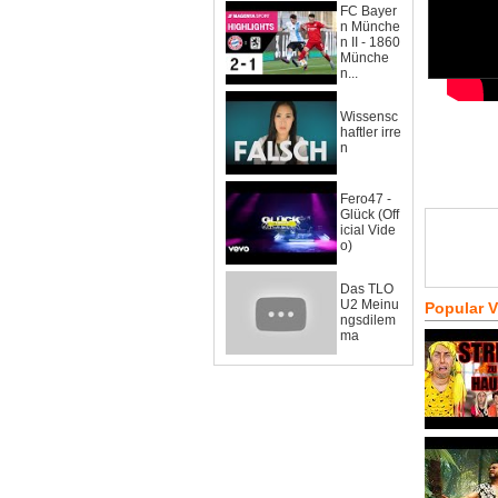
FC Bayer
n Münche
n II - 1860
Münche
n...
Wissensc
haftler irre
n
Fero47 -
Glück (Off
icial Vide
o)
Das TLO
U2 Meinu
Popular 
ngsdilem
ma