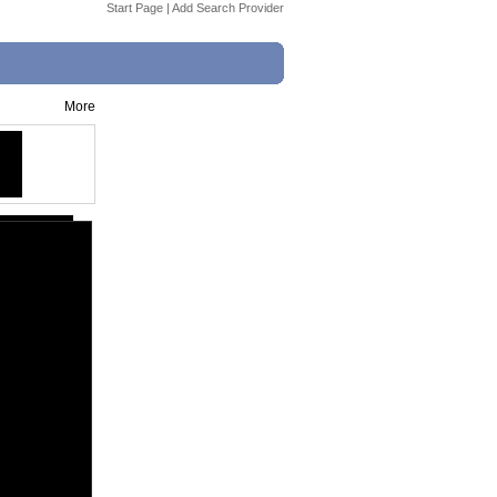
Start Page
|
Add Search Provider
More