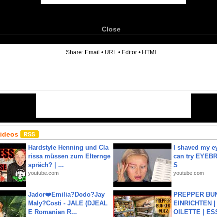
Close
6
Share:
Email
•
URL
•
Editor
•
HTML
Videos
Hardstyle Henning und Cla
I shaved my e
rissa müssen zum Elternge
can try EYE
spräch? | ...
S
youtube.com
youtube.com
Jador❤️Emilia?Dodo?Jay
PREPPER BUN
Maly?Costi - JALE (DJEAL
EINRICHTEN |
E Romanian R...
OILETTE | ES