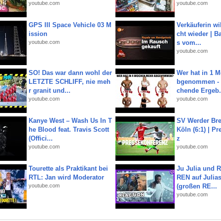
youtube.com
youtube.com
GPS III Space Vehicle 03 M
Verkäuferin wil
ission
cht wieder | B
youtube.com
s vom...
youtube.com
SO! Das war dann wohl der
Wer hat in 1 
LETZTE SCHLIFF, nie meh
bgenommen - 
r granit und...
chende Ergeb.
youtube.com
youtube.com
Kanye West – Wash Us In T
SV Werder Bre
he Blood feat. Travis Scott
Köln (6:1) | P
(Offici...
z
youtube.com
youtube.com
Tourette als Praktikant bei
Ju Julia und 
RTL: Jan wird Moderator
REN auf Julia
youtube.com
(großen RE...
youtube.com