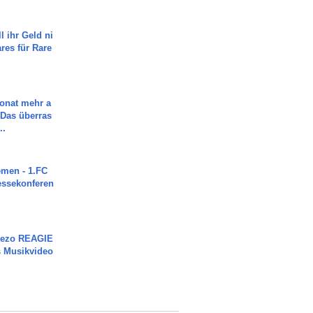
l ihr Geld ni
ares für Rare
Monat mehr a
Das überras
..
men - 1.FC
ressekonferen
Rezo REAGIE
s Musikvideo