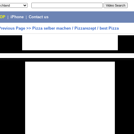
POP
|
iPhone
|
Contact us
Previous Page
>>
Pizza selber machen / Pizzarezept / best Pizza