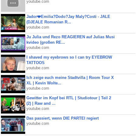
youtube.com
Jador❤️Emilia?Dodo?Jay Maly?Costi - JALE
(DJEALE Romanian R...
youtube.com
Ju Julia und Rezo REAGIEREN auf Julias Musi
kvideo (großen RE...
youtube.com
I shaved my eyebrows so I can try EYEBROW
TATTOOS
youtube.com
Ich zeige euch meine Stadtvilla | Room Tour X
XL | Kevin Wolte...
youtube.com
Gewitter im Kopf bei RTL | Studiotour | Teil 2
(2) | Raw and ...
youtube.com
Das passiert, wenn DIE PARTEI regiert
youtube.com