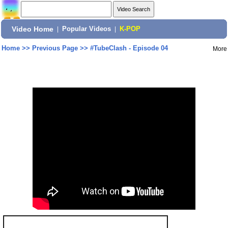
Video Home
|
Popular Videos
|
K-POP
Home
>>
Previous Page
>>
#TubeClash - Episode 04
More
Share: