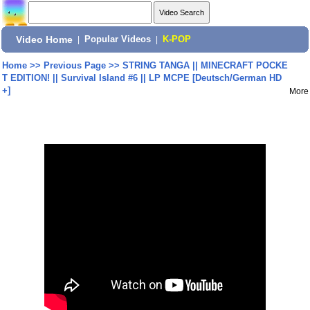
Video Home
|
Popular Videos
|
K-POP
Home
>>
Previous Page
>>
STRING TANGA || MINECRAFT POCKE
T EDITION! || Survival Island #6 || LP MCPE [Deutsch/German HD
+]
More