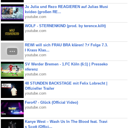
Ju Julia und Rezo REAGIEREN auf Julias Musi
kvideo (großen RE...
youtube.com
WOLF - STERNENKIND (prod. by terence.killt)
youtube.com
REWI will sich FRAU BRA klären! ?⚡️ Folge 7.3.
I Krass Klas...
youtube.com
SV Werder Bremen - 1.FC Köln (6:1) | Presseko
nferenz
youtube.com
48 STUNDEN BACKSTAGE mit Felix Lobrecht |
Offizieller Trailer
youtube.com
Fero47 - Glück (Official Video)
youtube.com
Kanye West – Wash Us In The Blood feat. Travi
s Scott (Offici...