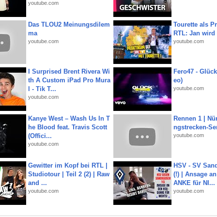
youtube.com
Das TLOU2 Meinungsdilem
Tourette als Pr
ma
RTL: Jan wird
youtube.com
youtube.com
I Surprised Brent Rivera Wi
Fero47 - Glück 
th A Custom iPad Pro Mura
eo)
l - Tik T...
youtube.com
youtube.com
Kanye West – Wash Us In T
Rennen 1 | Nü
he Blood feat. Travis Scott
ngstrecken-Se
(Offici...
youtube.com
youtube.com
Gewitter im Kopf bei RTL |
HSV - SV San
Studiotour | Teil 2 (2) | Raw
(!) | Ansage a
and ...
ANKE für NI...
youtube.com
youtube.com