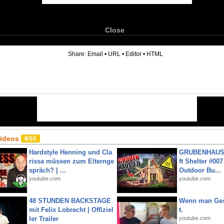
Close
6
Share:
Email
•
URL
•
Editor
•
HTML
Videos
Hardstyle Henning und Cla
GRUBENHAUS 
rissa müssen zum Elternge
ft Shelter #007
spräch? | ...
Outdoor Bu...
youtube.com
youtube.com
48 STUNDEN BACKSTAGE
Wenn man Ges
mit Felix Lobrecht | Offiziel
t.
ler Trailer
youtube.com