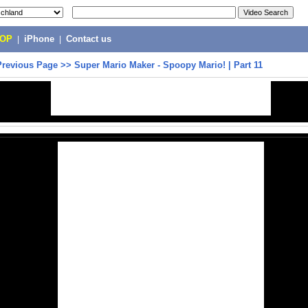
POP
|
iPhone
|
Contact us
Previous Page
>>
Super Mario Maker - Spoopy Mario! | Part 11