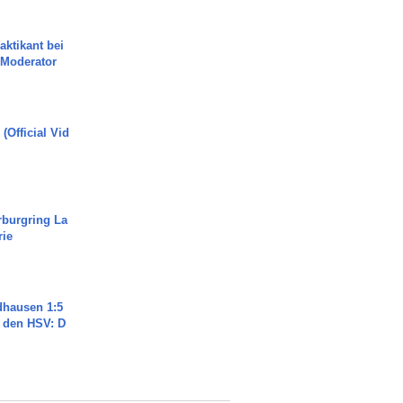
aktikant bei
 Moderator
(Official Vid
rburgring La
rie
dhausen 1:5
n den HSV: D