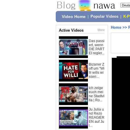
Video Home
|
Popular Videos
|
K-
Home
>>
Active Videos
More
Das passi
ert, wenn
DIE PART
EI regier...
Bizarrer Z
off um "Wi
lli wills wi
ssen...
Ich zeige
euch mei
ne Stadtvi
lla | Ro...
Ju Julia u
nd Rezo
REAGIER
EN auf Ju
l...