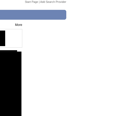
Start Page
|
Add Search Provider
More