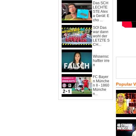
Das SCH
LECHTE
STE Alex
a Gerät: E
cho ...
SO! Das
war dann
wohl der
LETZTE S
CH...
Wissensc
haftler irre
n
FC Bayer
n Münche
Popular 
n II - 1860
Münche
n...