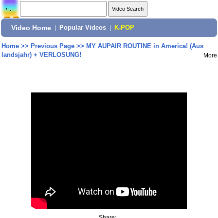
Video Home
|
Popular Videos
|
K-POP
Home
>>
Previous Page
>>
MY AUPAIR ROUTINE in America! (Aus
landsjahr) + VERLOSUNG!
More
Share: