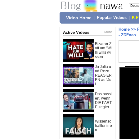
Video Home
|
Popular Videos
|
K-
Home
>>
Active Videos
More
- ZDFneo
Bizarrer Z
off um "Wi
lli wills wi
ssen...
Ju Julia u
nd Rezo
REAGIER
EN auf Ju
l...
Das passi
ert, wenn
DIE PART
EI regier...
Wissensc
haftler irre
n