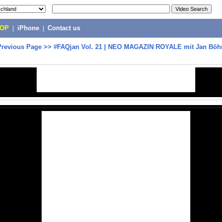
POP
|
iPhone
|
Contact us
Previous Page
>>
#FAQjan Vol. 21 | NEO MAGAZIN ROYALE mit Jan Bö