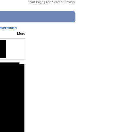
Start Page
|
Add Search Provider
hmermann
More