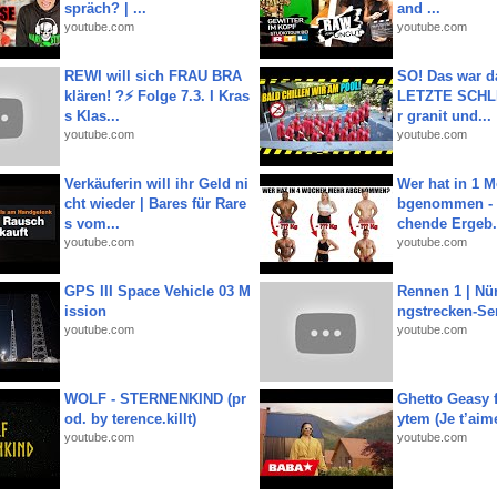
spräch? | ...
and ...
youtube.com
youtube.com
REWI will sich FRAU BRA
SO! Das war d
klären! ?⚡️ Folge 7.3. I Kras
LETZTE SCHLI
s Klas...
r granit und...
youtube.com
youtube.com
Verkäuferin will ihr Geld ni
Wer hat in 1 
cht wieder | Bares für Rare
bgenommen - 
s vom...
chende Ergeb.
youtube.com
youtube.com
GPS III Space Vehicle 03 M
Rennen 1 | Nü
ission
ngstrecken-Se
youtube.com
youtube.com
WOLF - STERNENKIND (pr
Ghetto Geasy f
od. by terence.killt)
ytem (Je t’aim
youtube.com
youtube.com