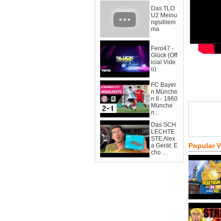
Das TLO
U2 Meinu
ngsdilem
ma
Fero47 -
Glück (Off
icial Vide
o)
FC Bayer
n Münche
n II - 1860
Münche
n...
Das SCH
LECHTE
STE Alex
Popular 
a Gerät: E
cho ...