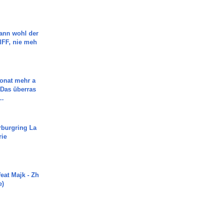
ann wohl der
FF, nie meh
Monat mehr a
Das überras
..
rburgring La
rie
eat Majk - Zh
e)