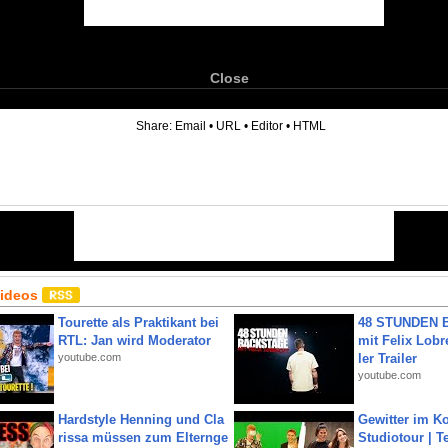
Close
6
Share:
Email
•
URL
•
Editor
•
HTML
Videos
Tourette als Praktikant bei
48 STUNDEN
RTL: Jan wird Moderator
mit Felix Lobre
youtube.com
ler Trailer
youtube.com
Hardstyle Henning und Cla
Gewitter im Ko
rissa müssen zum Elternge
Studiotour | Te