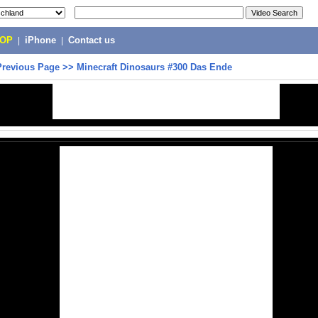
POP
|
iPhone
|
Contact us
Previous Page
>>
Minecraft Dinosaurs #300 Das Ende