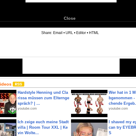
Close
6
Share:
Email
•
URL
•
Editor
•
HTML
Videos
Hardstyle Henning und Cla
Wer hat in 1 
rissa müssen zum Elternge
bgenommen - 
spräch? | ...
chende Ergeb.
youtube.com
youtube.com
Ich zeige euch meine Stadt
I shaved my e
villa | Room Tour XXL | Ke
can try EYE
vin Wolte...
S