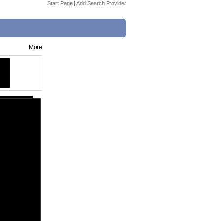
Start Page
|
Add Search Provider
More