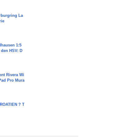
rburgring La
rie
dhausen 1:5
n den HSV: D
ent Rivera Wi
Pad Pro Mura
OATIEN ? T