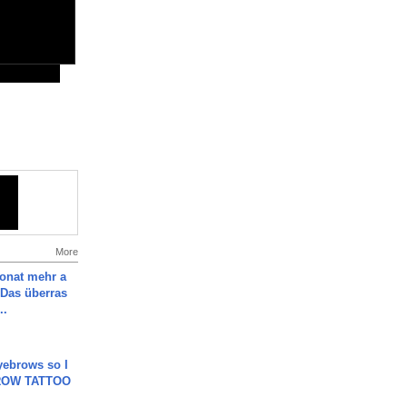
More
Monat mehr a
Das überras
..
yebrows so I
BROW TATTOO