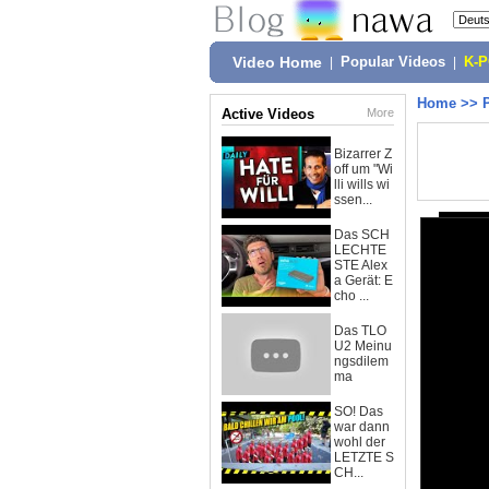
Video Home
|
Popular Videos
|
K-
Home
>>
Active Videos
More
Bizarrer Z
off um "Wi
lli wills wi
ssen...
Das SCH
LECHTE
STE Alex
a Gerät: E
cho ...
Das TLO
U2 Meinu
ngsdilem
ma
SO! Das
war dann
wohl der
LETZTE S
CH...