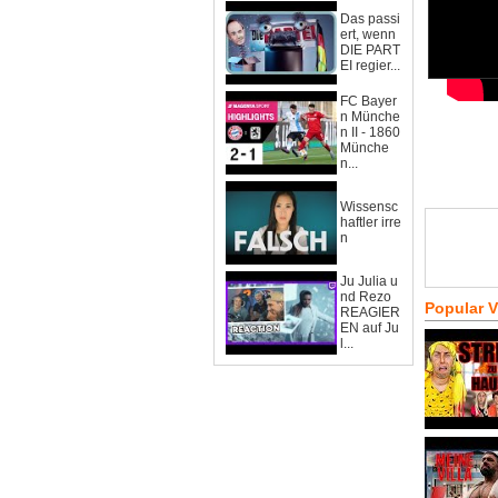
Das passi
ert, wenn
DIE PART
EI regier...
FC Bayer
n Münche
n II - 1860
Münche
n...
Wissensc
haftler irre
n
Ju Julia u
nd Rezo
Popular 
REAGIER
EN auf Ju
l...