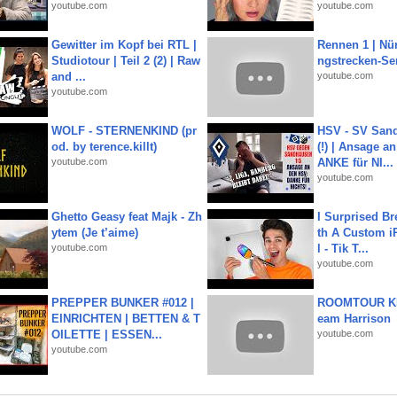
youtube.com
youtube.com
Gewitter im Kopf bei RTL |
Rennen 1 | Nü
Studiotour | Teil 2 (2) | Raw
ngstrecken-Se
and ...
youtube.com
youtube.com
WOLF - STERNENKIND (pr
HSV - SV San
od. by terence.killt)
(!) | Ansage a
youtube.com
ANKE für NI...
youtube.com
Ghetto Geasy feat Majk - Zh
I Surprised Br
ytem (Je t’aime)
th A Custom i
youtube.com
l - Tik T...
youtube.com
PREPPER BUNKER #012 |
ROOMTOUR KR
EINRICHTEN | BETTEN & T
eam Harrison
OILETTE | ESSEN...
youtube.com
youtube.com