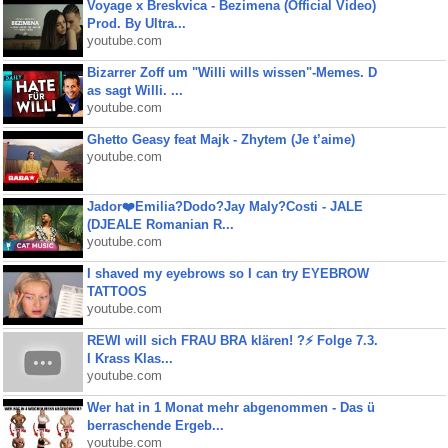
Voyage x Breskvica - Bezimena (Official Video)
Prod. By Ultra...
youtube.com
Bizarrer Zoff um "Willi wills wissen"-Memes. D
as sagt Willi. ...
youtube.com
Ghetto Geasy feat Majk - Zhytem (Je t’aime)
youtube.com
Jador❤️Emilia?Dodo?Jay Maly?Costi - JALE
(DJEALE Romanian R...
youtube.com
I shaved my eyebrows so I can try EYEBROW
TATTOOS
youtube.com
REWI will sich FRAU BRA klären! ?⚡️ Folge 7.3.
I Krass Klas...
youtube.com
Wer hat in 1 Monat mehr abgenommen - Das ü
berraschende Ergeb...
youtube.com