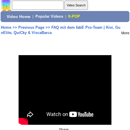
Video Home
|
Popular Videos
|
K-POP
Home
>>
Previous Page
>>
FAQ mit dem fabE Pro-Team | Kivi, Gu
nElite, QuiCky & ViscaBarca
More
Share: