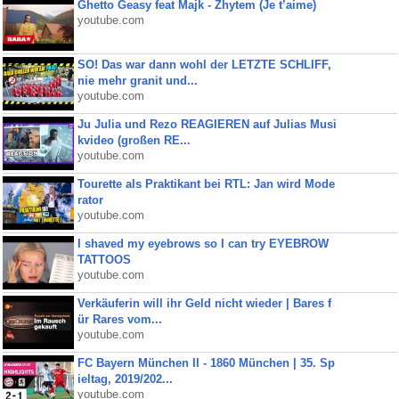
Ghetto Geasy feat Majk - Zhytem (Je t’aime)
youtube.com
SO! Das war dann wohl der LETZTE SCHLIFF,
nie mehr granit und...
youtube.com
Ju Julia und Rezo REAGIEREN auf Julias Musi
kvideo (großen RE...
youtube.com
Tourette als Praktikant bei RTL: Jan wird Mode
rator
youtube.com
I shaved my eyebrows so I can try EYEBROW
TATTOOS
youtube.com
Verkäuferin will ihr Geld nicht wieder | Bares f
ür Rares vom...
youtube.com
FC Bayern München II - 1860 München | 35. Sp
ieltag, 2019/202...
youtube.com