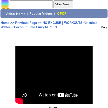
Video Home
|
Popular Videos
|
K-POP
Home
>>
Previous Page
>>
NO EXCUSE | WORKOUTS für kaltes
Wetter + Coconut Lime Curry REZEPT
More
Share: