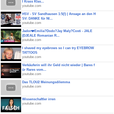
I Krass Klas...
youtube.com
HSV - SV Sandhausen 1:5(!) | Ansage an den H
SV: DANKE für NI...
youtube.com
Jador❤️Emilia?Dodo?Jay Maly?Costi - JALE
(DJEALE Romanian R...
youtube.com
I shaved my eyebrows so I can try EYEBROW
TATTOOS
youtube.com
Verkäuferin will ihr Geld nicht wieder | Bares f
ür Rares vom...
youtube.com
Das TLOU2 Meinungsdilemma
youtube.com
Wissenschaftler irren
youtube.com