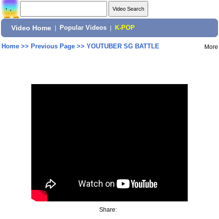
Video Home
|
Popular Videos
|
K-POP
Home
>>
Previous Page
>>
YOUTUBER SG BATTLE
More
Share: