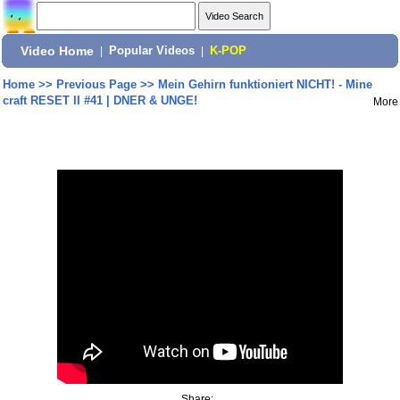
Video Home
|
Popular Videos
|
K-POP
Home
>>
Previous Page
>>
Mein Gehirn funktioniert NICHT! - Mine
craft RESET II #41 | DNER & UNGE!
More
Share: