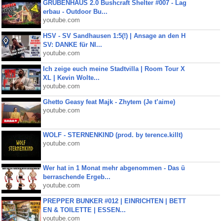
GRUBENHAUS 2.0 Bushcraft Shelter #007 - Lag
erbau - Outdoor Bu...
youtube.com
HSV - SV Sandhausen 1:5(!) | Ansage an den H
SV: DANKE für NI...
youtube.com
Ich zeige euch meine Stadtvilla | Room Tour X
XL | Kevin Wolte...
youtube.com
Ghetto Geasy feat Majk - Zhytem (Je t’aime)
youtube.com
WOLF - STERNENKIND (prod. by terence.killt)
youtube.com
Wer hat in 1 Monat mehr abgenommen - Das ü
berraschende Ergeb...
youtube.com
PREPPER BUNKER #012 | EINRICHTEN | BETT
EN & TOILETTE | ESSEN...
youtube.com