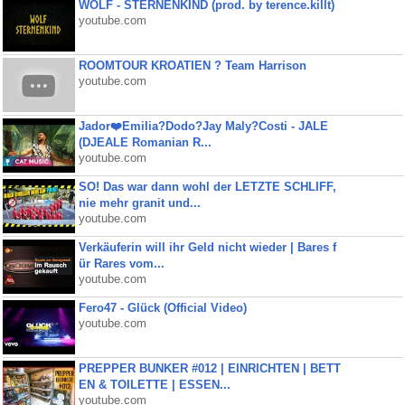
WOLF - STERNENKIND (prod. by terence.killt)
youtube.com
ROOMTOUR KROATIEN ? Team Harrison
youtube.com
Jador❤️Emilia?Dodo?Jay Maly?Costi - JALE
(DJEALE Romanian R...
youtube.com
SO! Das war dann wohl der LETZTE SCHLIFF,
nie mehr granit und...
youtube.com
Verkäuferin will ihr Geld nicht wieder | Bares f
ür Rares vom...
youtube.com
Fero47 - Glück (Official Video)
youtube.com
PREPPER BUNKER #012 | EINRICHTEN | BETT
EN & TOILETTE | ESSEN...
youtube.com