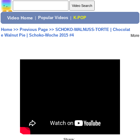
Video Home
|
Popular Videos
|
K-POP
Home
>>
Previous Page
>>
SCHOKO-WALNUSS-TORTE | Chocolat
e Walnut Pie | Schoko-Woche 2015 #4
More
Share: