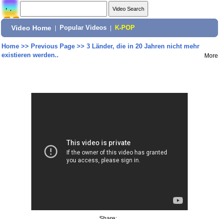
Video Home
|
Popular Videos
|
K-POP
Home
>>
Previous Page
>>
3 Länder, die in 20 Jahren nicht mehr
existieren werden..
More
Share: