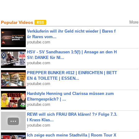
Popular Videos
More
Verkäuferin will ihr Geld nicht wieder | Bares f
ür Rares vom...
youtube.com
HSV - SV Sandhausen 1:5(!) | Ansage an den H
SV: DANKE für NI...
youtube.com
PREPPER BUNKER #012 | EINRICHTEN | BETT
EN & TOILETTE | ESSEN...
youtube.com
Hardstyle Henning und Clarissa müssen zum
Elterngespräch? | ...
youtube.com
REWI will sich FRAU BRA klären! ?⚡️ Folge 7.3.
I Krass Klas...
youtube.com
Ich zeige euch meine Stadtvilla | Room Tour X