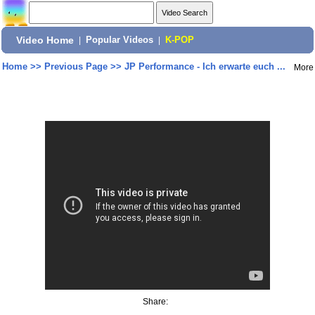
Video Home
|
Popular Videos
|
K-POP
Home
>>
Previous Page
>>
JP Performance - Ich erwarte euch ...
More
Share: