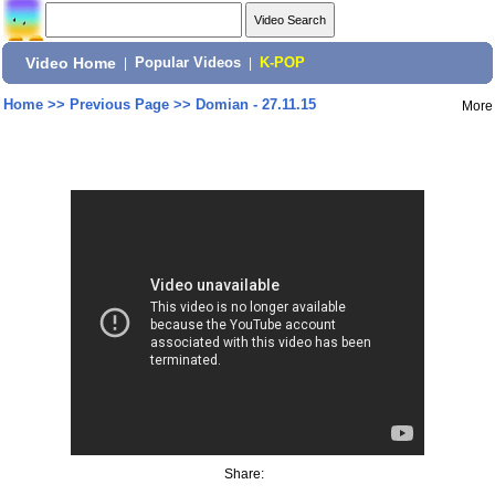
Video Home
|
Popular Videos
|
K-POP
Home
>>
Previous Page
>>
Domian - 27.11.15
More
Share: