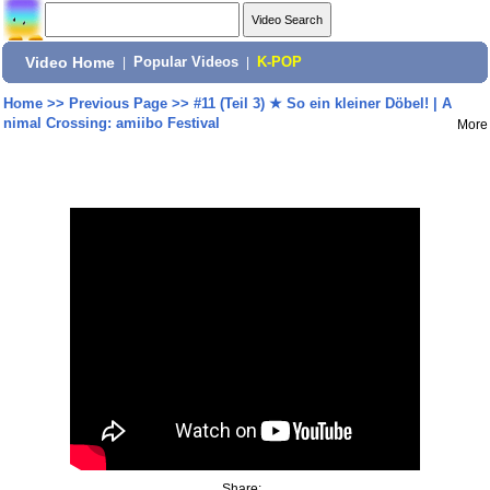
Video Home
|
Popular Videos
|
K-POP
Home
>>
Previous Page
>>
#11 (Teil 3) ★ So ein kleiner Döbel! | A
nimal Crossing: amiibo Festival
More
Share: