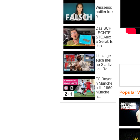
Wissensc
haftler irre
n
Das SCH
LECHTE
STE Alex
a Gerät: E
cho ...
Ich zeige
euch mei
ne Stadtvi
lla | Ro...
FC Bayer
n Münche
n II - 1860
Popular 
Münche
n...