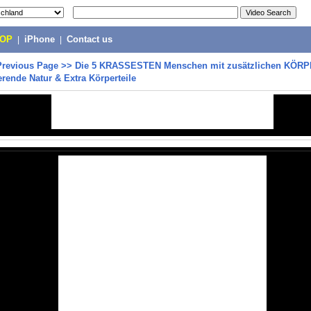
POP
|
iPhone
|
Contact us
Previous Page
>>
Die 5 KRASSESTEN Menschen mit zusätzlichen KÖR
erende Natur & Extra Körperteile