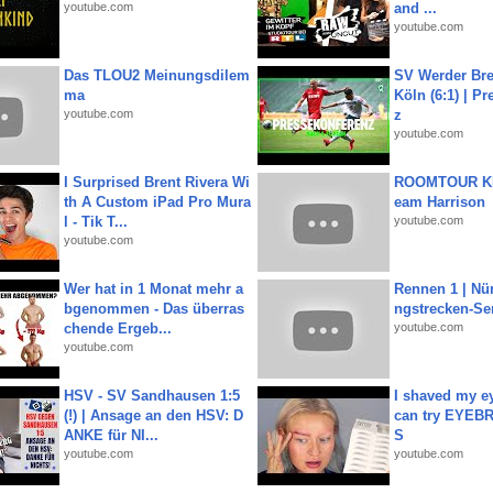
youtube.com
and ...
youtube.com
Das TLOU2 Meinungsdilem
SV Werder Bre
ma
Köln (6:1) | P
youtube.com
z
youtube.com
I Surprised Brent Rivera Wi
ROOMTOUR KR
th A Custom iPad Pro Mura
eam Harrison
l - Tik T...
youtube.com
youtube.com
Wer hat in 1 Monat mehr a
Rennen 1 | Nü
bgenommen - Das überras
ngstrecken-Se
chende Ergeb...
youtube.com
youtube.com
HSV - SV Sandhausen 1:5
I shaved my e
(!) | Ansage an den HSV: D
can try EYE
ANKE für NI...
S
youtube.com
youtube.com