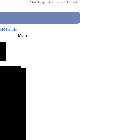
Start Page
|
Add Search Provider
PERTEILE
More