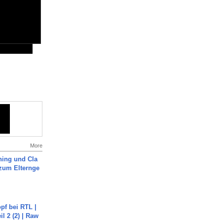
More
ning und Cla
zum Elternge
pf bei RTL |
il 2 (2) | Raw