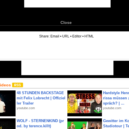
Close
6
Share:
Email
•
URL
•
Editor
•
HTML
Videos
48 STUNDEN BACKSTAGE
Hardstyle Hen
mit Felix Lobrecht | Offiziel
rissa müssen 
ler Trailer
spräch? | ...
youtube.com
youtube.com
WOLF - STERNENKIND (pr
Gewitter im Ko
od. by terence.killt)
Studiotour | Te