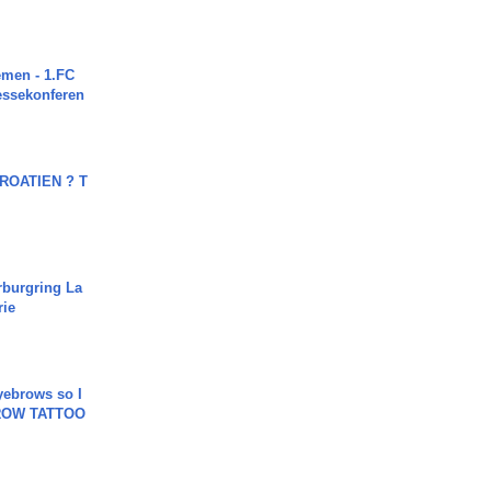
men - 1.FC
ressekonferen
OATIEN ? T
rburgring La
rie
yebrows so I
BROW TATTOO