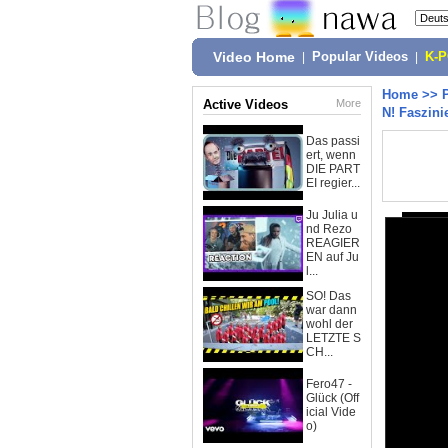
Video Home
|
Popular Videos
|
K-
Home
>>
Active Videos
More
N! Faszini
Das passi
ert, wenn
DIE PART
EI regier...
Ju Julia u
nd Rezo
REAGIER
EN auf Ju
l...
SO! Das
war dann
wohl der
LETZTE S
CH...
Fero47 -
Glück (Off
icial Vide
o)