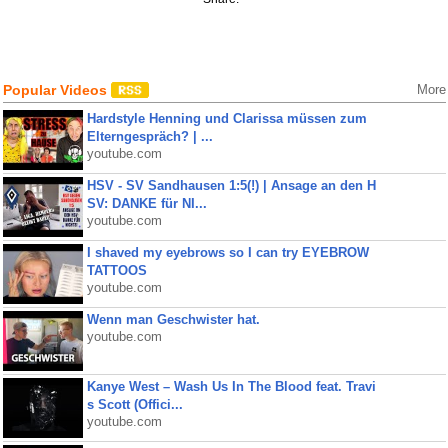
Popular Videos
More
Hardstyle Henning und Clarissa müssen zum
Elterngespräch? | ...
youtube.com
HSV - SV Sandhausen 1:5(!) | Ansage an den H
SV: DANKE für NI...
youtube.com
I shaved my eyebrows so I can try EYEBROW
TATTOOS
youtube.com
Wenn man Geschwister hat.
youtube.com
Kanye West – Wash Us In The Blood feat. Travi
s Scott (Offici...
youtube.com