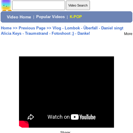
Video Home
|
Popular Videos
|
K-POP
Home
>>
Previous Page
>>
Vlog - Lombok - Überfall - Daniel singt
Alicia Keys - Traumstrand - Fotoshoot ;) - Danke!
More
Share: