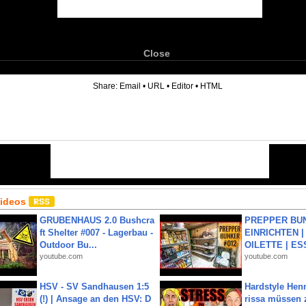
Close
6
Share:
Email
•
URL
•
Editor
•
HTML
Videos
GRUBENHAUS 2.0 Bushcra
PREPPER BUN
ft Shelter #007 - Lagerbau -
EINRICHTEN |
Outdoor Bu...
OILETTE | ES
youtube.com
youtube.com
HSV - SV Sandhausen 1:5
Hardstyle Hen
(!) | Ansage an den HSV: D
rissa müssen 