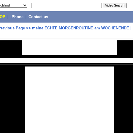
POP
|
iPhone
|
Contact us
Previous Page
>>
meine ECHTE MORGENROUTINE am WOCHENENDE | J