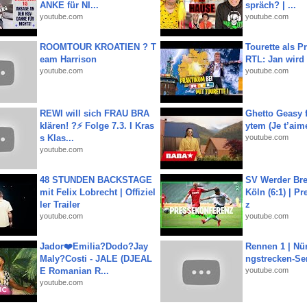
ANKE für NI...
spräch? | ...
youtube.com
youtube.com
ROOMTOUR KROATIEN ? T
Tourette als Pr
eam Harrison
RTL: Jan wird
youtube.com
youtube.com
REWI will sich FRAU BRA
Ghetto Geasy f
klären! ?⚡️ Folge 7.3. I Kras
ytem (Je t’aim
s Klas...
youtube.com
youtube.com
48 STUNDEN BACKSTAGE
SV Werder Bre
mit Felix Lobrecht | Offiziel
Köln (6:1) | P
ler Trailer
z
youtube.com
youtube.com
Jador❤️Emilia?Dodo?Jay
Rennen 1 | Nü
Maly?Costi - JALE (DJEAL
ngstrecken-Se
E Romanian R...
youtube.com
youtube.com