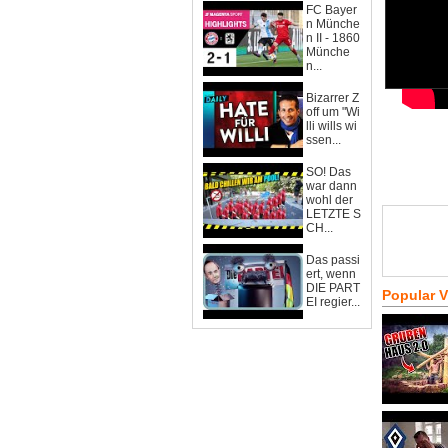
FC Bayer
n Münche
n II - 1860
Münche
n...
Bizarrer Z
off um "Wi
lli wills wi
ssen...
SO! Das
war dann
wohl der
LETZTE S
CH...
Das passi
ert, wenn
DIE PART
Popular 
EI regier...