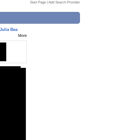
Start Page
|
Add Search Provider
ulia Bea
More