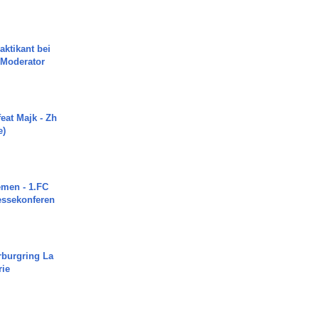
aktikant bei
 Moderator
eat Majk - Zh
e)
men - 1.FC
ressekonferen
rburgring La
rie