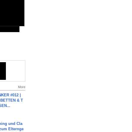
More
KER #012 |
 BETTEN & T
SEN...
ning und Cla
zum Elternge