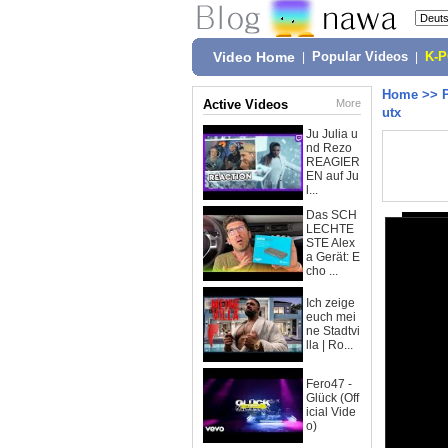
Video Home
|
Popular Videos
|
K-
Home
>>
Active Videos
More
utx
Ju Julia u
nd Rezo
REAGIER
EN auf Ju
l...
Das SCH
LECHTE
STE Alex
a Gerät: E
cho ...
Ich zeige
euch mei
ne Stadtvi
lla | Ro...
Fero47 -
Glück (Off
icial Vide
o)