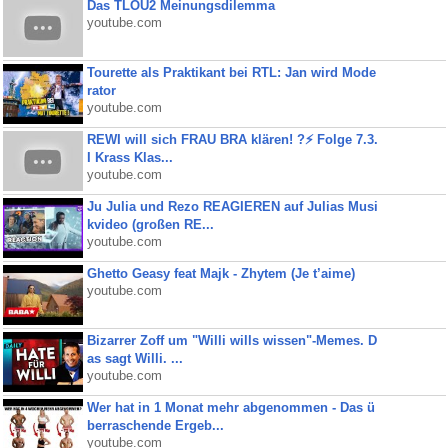
Das TLOU2 Meinungsdilemma
youtube.com
Tourette als Praktikant bei RTL: Jan wird Mode
rator
youtube.com
REWI will sich FRAU BRA klären! ?⚡️ Folge 7.3.
I Krass Klas...
youtube.com
Ju Julia und Rezo REAGIEREN auf Julias Musi
kvideo (großen RE...
youtube.com
Ghetto Geasy feat Majk - Zhytem (Je t’aime)
youtube.com
Bizarrer Zoff um "Willi wills wissen"-Memes. D
as sagt Willi. ...
youtube.com
Wer hat in 1 Monat mehr abgenommen - Das ü
berraschende Ergeb...
youtube.com