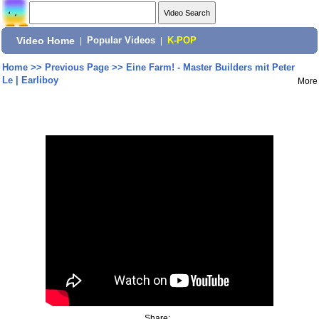
Video Home
|
Popular Videos
|
K-POP
Home
>>
Previous Page
>>
Eine Farm! - Master Builders mit Peter
Le | Earliboy
More
Share: