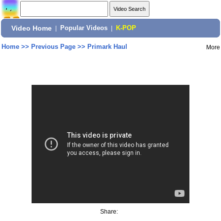
Video Home
|
Popular Videos
|
K-POP
Home
>>
Previous Page
>>
Primark Haul
More
Share: