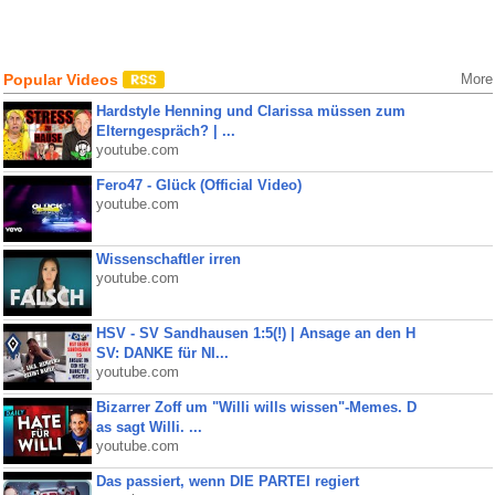
Popular Videos
More
Hardstyle Henning und Clarissa müssen zum
Elterngespräch? | ...
youtube.com
Fero47 - Glück (Official Video)
youtube.com
Wissenschaftler irren
youtube.com
HSV - SV Sandhausen 1:5(!) | Ansage an den H
SV: DANKE für NI...
youtube.com
Bizarrer Zoff um "Willi wills wissen"-Memes. D
as sagt Willi. ...
youtube.com
Das passiert, wenn DIE PARTEI regiert