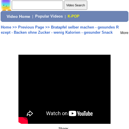
Video Home
|
Popular Videos
|
K-POP
Home
>>
Previous Page
>>
Bratapfel selber machen - gesundes R
ezept - Backen ohne Zucker - wenig Kalorien - gesunder Snack
More
Share: