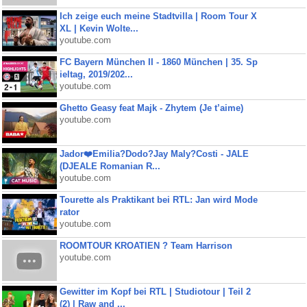
Ich zeige euch meine Stadtvilla | Room Tour X
XL | Kevin Wolte...
youtube.com
FC Bayern München II - 1860 München | 35. Sp
ieltag, 2019/202...
youtube.com
Ghetto Geasy feat Majk - Zhytem (Je t’aime)
youtube.com
Jador❤️Emilia?Dodo?Jay Maly?Costi - JALE
(DJEALE Romanian R...
youtube.com
Tourette als Praktikant bei RTL: Jan wird Mode
rator
youtube.com
ROOMTOUR KROATIEN ? Team Harrison
youtube.com
Gewitter im Kopf bei RTL | Studiotour | Teil 2
(2) | Raw and ...