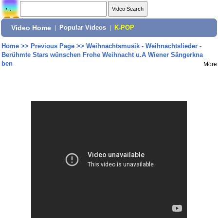
Video Home
|
Popular Videos
|
K-POP
Home
>>
Previous Page
>>
Weihnachtsmusik - Weihnachtslieder -
Berühmte Stars wünschen Frohe Weihnacht u.A Wiener Sängerkna
ben
More