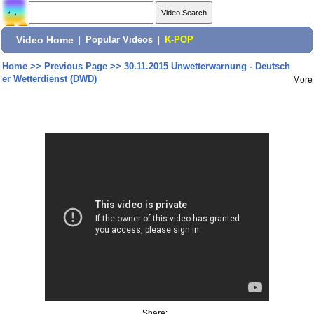
Video Home
|
Popular Videos
|
K-POP
Home
>>
Previous Page
>>
30.11.2015 Unwetterwarnung - Deutsch
er Wetterdienst (DWD)
More
Share: