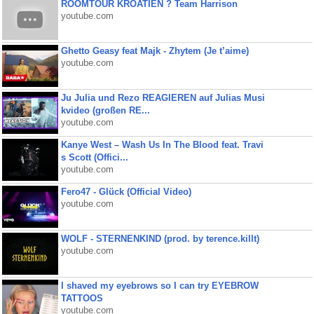
ROOMTOUR KROATIEN ? Team Harrison
youtube.com
Ghetto Geasy feat Majk - Zhytem (Je t’aime)
youtube.com
Ju Julia und Rezo REAGIEREN auf Julias Musi
kvideo (großen RE...
youtube.com
Kanye West – Wash Us In The Blood feat. Travi
s Scott (Offici...
youtube.com
Fero47 - Glück (Official Video)
youtube.com
WOLF - STERNENKIND (prod. by terence.killt)
youtube.com
I shaved my eyebrows so I can try EYEBROW
TATTOOS
youtube.com