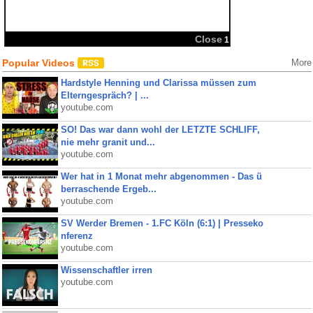
Close
1
Popular Videos
More
Hardstyle Henning und Clarissa müssen zum
Elterngespräch? | ...
youtube.com
SO! Das war dann wohl der LETZTE SCHLIFF,
nie mehr granit und...
youtube.com
Wer hat in 1 Monat mehr abgenommen - Das ü
berraschende Ergeb...
youtube.com
SV Werder Bremen - 1.FC Köln (6:1) | Presseko
nferenz
youtube.com
Wissenschaftler irren
youtube.com