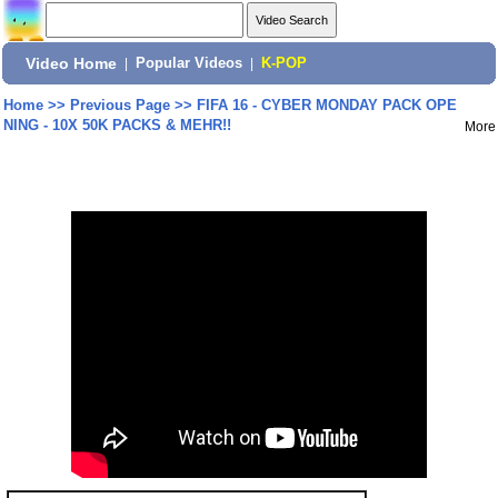
Video Home
|
Popular Videos
|
K-POP
Home
>>
Previous Page
>>
FIFA 16 - CYBER MONDAY PACK OPE
NING - 10X 50K PACKS & MEHR!!
More
Share: