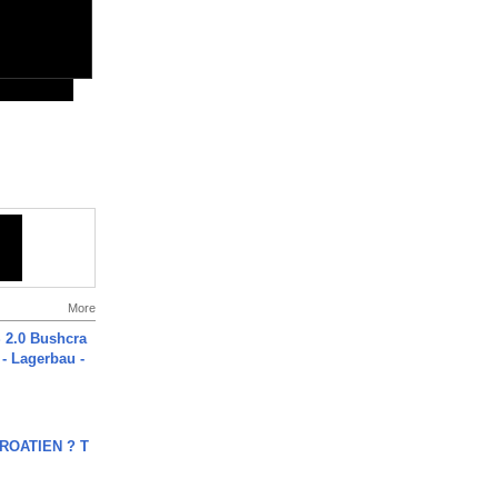
More
2.0 Bushcra
 - Lagerbau -
OATIEN ? T