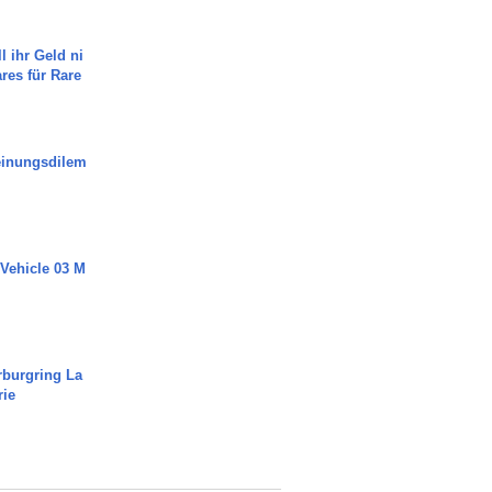
l ihr Geld ni
ares für Rare
inungsdilem
 Vehicle 03 M
rburgring La
rie