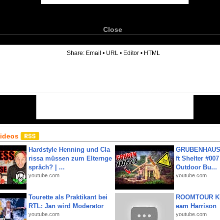
Close
6
Share:
Email
•
URL
•
Editor
•
HTML
Videos
Hardstyle Henning und Cla
GRUBENHAUS 
rissa müssen zum Elternge
ft Shelter #007
spräch? | ...
Outdoor Bu...
youtube.com
youtube.com
Tourette als Praktikant bei
ROOMTOUR KR
RTL: Jan wird Moderator
eam Harrison
youtube.com
youtube.com