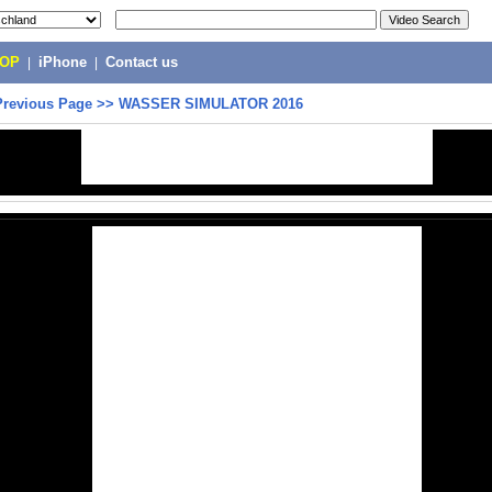
POP
|
iPhone
|
Contact us
Previous Page
>>
WASSER SIMULATOR 2016