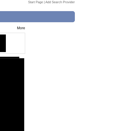
Start Page
|
Add Search Provider
More