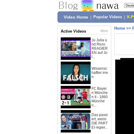
Video Home
|
Popular Videos
|
K-
Home
>>
Active Videos
More
Ju Julia u
nd Rezo
REAGIER
EN auf Ju
l...
Wissensc
haftler irre
n
FC Bayer
n Münche
n II - 1860
Münche
n...
Das passi
ert, wenn
DIE PART
EI regier...