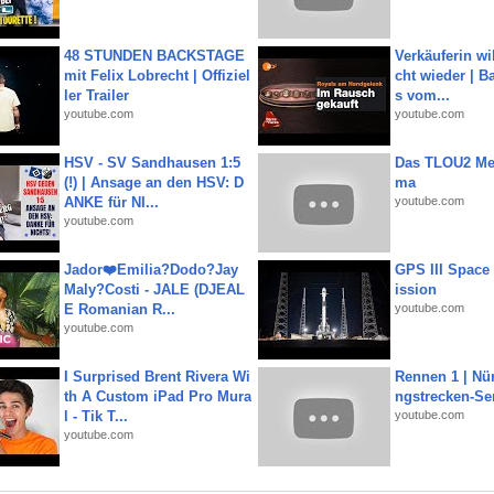
48 STUNDEN BACKSTAGE
Verkäuferin wil
mit Felix Lobrecht | Offiziel
cht wieder | B
ler Trailer
s vom...
youtube.com
youtube.com
HSV - SV Sandhausen 1:5
Das TLOU2 Me
(!) | Ansage an den HSV: D
ma
ANKE für NI...
youtube.com
youtube.com
Jador❤️Emilia?Dodo?Jay
GPS III Space
Maly?Costi - JALE (DJEAL
ission
E Romanian R...
youtube.com
youtube.com
I Surprised Brent Rivera Wi
Rennen 1 | Nü
th A Custom iPad Pro Mura
ngstrecken-Se
l - Tik T...
youtube.com
youtube.com