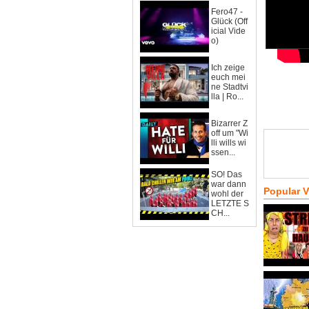
Fero47 -
Glück (Off
icial Vide
o)
Ich zeige
euch mei
ne Stadtvi
lla | Ro...
Bizarrer Z
off um "Wi
lli wills wi
ssen...
SO! Das
war dann
Popular 
wohl der
LETZTE S
CH...