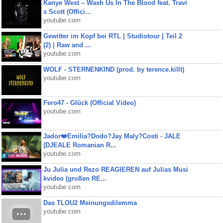
Kanye West – Wash Us In The Blood feat. Travi
s Scott (Offici...
youtube.com
Gewitter im Kopf bei RTL | Studiotour | Teil 2
(2) | Raw and ...
youtube.com
WOLF - STERNENKIND (prod. by terence.killt)
youtube.com
Fero47 - Glück (Official Video)
youtube.com
Jador❤️Emilia?Dodo?Jay Maly?Costi - JALE
(DJEALE Romanian R...
youtube.com
Ju Julia und Rezo REAGIEREN auf Julias Musi
kvideo (großen RE...
youtube.com
Das TLOU2 Meinungsdilemma
youtube.com