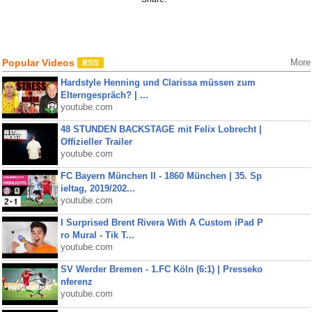
Popular Videos
More
Hardstyle Henning und Clarissa müssen zum
Elterngespräch? | ...
youtube.com
48 STUNDEN BACKSTAGE mit Felix Lobrecht |
Offizieller Trailer
youtube.com
FC Bayern München II - 1860 München | 35. Sp
ieltag, 2019/202...
youtube.com
I Surprised Brent Rivera With A Custom iPad P
ro Mural - Tik T...
youtube.com
SV Werder Bremen - 1.FC Köln (6:1) | Presseko
nferenz
youtube.com