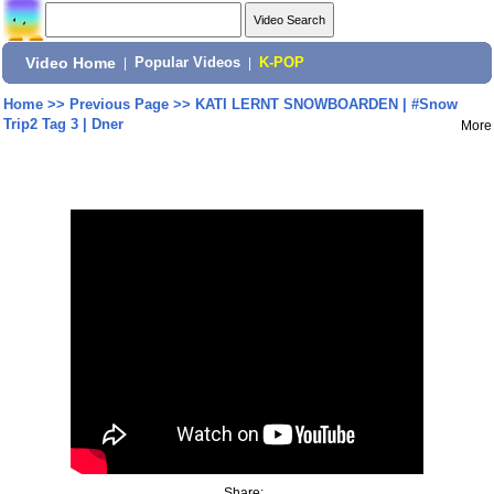
Video Home
|
Popular Videos
|
K-POP
Home
>>
Previous Page
>>
KATI LERNT SNOWBOARDEN | #Snow
Trip2 Tag 3 | Dner
More
Share: